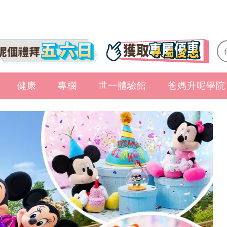
健康
專欄
世一體驗館
爸媽升呢學院