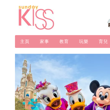
主頁
家事
教育
玩樂
育兒