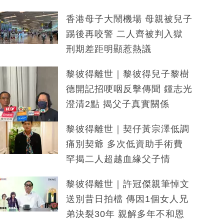
香港母子大鬧機場 母親被兒子
踢後再咬警 二人齊被判入獄
刑期差距明顯惹熱議
黎彼得離世｜黎彼得兒子黎樹
德開記招哽咽反擊傳聞 鍾志光
澄清2點 揭父子真實關係
黎彼得離世｜契仔黃宗澤低調
痛別契爺 多次低資助手術費
罕揭二人超越血緣父子情
黎彼得離世｜許冠傑親筆悼文
送別昔日拍檔 傳因1個女人兄
弟決裂30年 親解多年不和恩