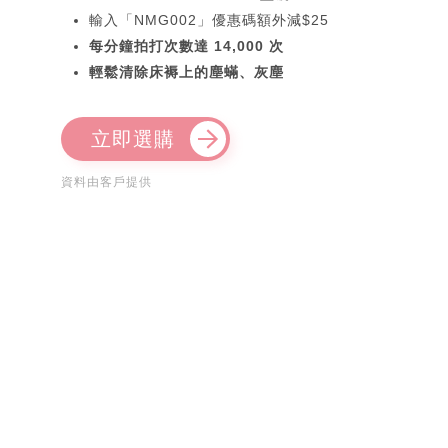
輸入「NMG002」優惠碼額外減$25
每分鐘拍打次數達 14,000 次
輕鬆清除床褥上的塵蟎、灰塵
立即選購
資料由客戶提供