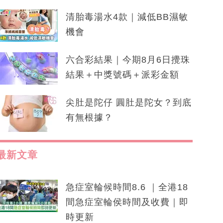
清胎毒湯水4款｜減低BB濕敏
機會
六合彩結果｜今期8月6日攪珠
結果＋中獎號碼＋派彩金額
尖肚是陀仔 圓肚是陀女？到底
有無根據？
最新文章
急症室輪候時間8.6 ｜全港18
間急症室輪侯時間及收費｜即
時更新