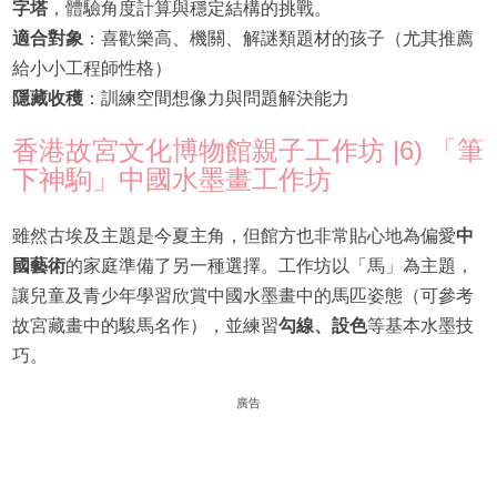
字塔
，體驗角度計算與穩定結構的挑戰。
適合對象
：喜歡樂高、機關、解謎類題材的孩子（尤其推薦
給小小工程師性格）
隱藏收穫
：訓練空間想像力與問題解決能力
香港故宮文化博物館親子工作坊 |6) 「筆
下神駒」中國水墨畫工作坊
雖然古埃及主題是今夏主角，但館方也非常貼心地為偏愛
中
國藝術
的家庭準備了另一種選擇。工作坊以「馬」為主題，
讓兒童及青少年學習欣賞中國水墨畫中的馬匹姿態（可參考
故宮藏畫中的駿馬名作），並練習
勾線、設色
等基本水墨技
巧。
廣告