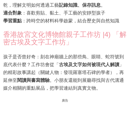
乾，理解文明如何透過工藝
記錄知識、保存訊息
。
適合對象
：喜歡剪貼、黏土、手工藝的安靜型孩子
學習重點
：跨時空的材料科學啟蒙，結合歷史與自然知識
香港故宮文化博物館親子工作坊 |4) 「解
密古埃及文字工作坊」
孩子是否曾好奇：刻在神廟牆上的那些鳥、眼睛、蛇符號到
底代表什麼？工作坊會從「
古埃及文字如何被現代人解讀
」
的精彩故事講起（關鍵人物：發現羅塞塔石碑的學者），再
延伸至
閱讀與書寫體驗
。小朋友還能到展廳尋找與古代溝通
媒介相關的重點展品，把學習連結到真實文物。
廣告