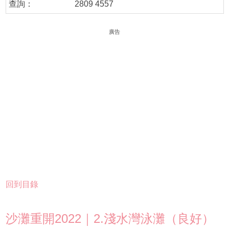
查詢：
2809 4557
廣告
回到目錄
沙灘重開2022｜2.淺水灣泳灘（良好）