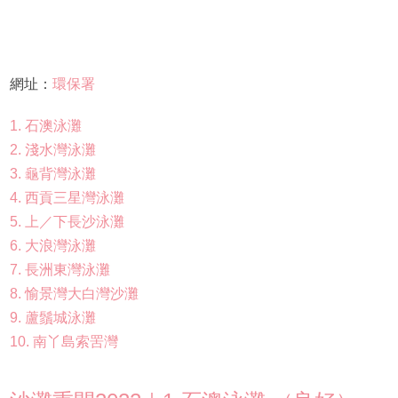
網址：
環保署
1. 石澳泳灘
2. 淺水灣泳灘
3. 龜背灣泳灘
4. 西貢三星灣泳灘
5. 上／下長沙泳灘
6. 大浪灣泳灘
7. 長洲東灣泳灘
8. 愉景灣大白灣沙灘
9. 蘆鬚城泳灘
10. 南丫島索罟灣