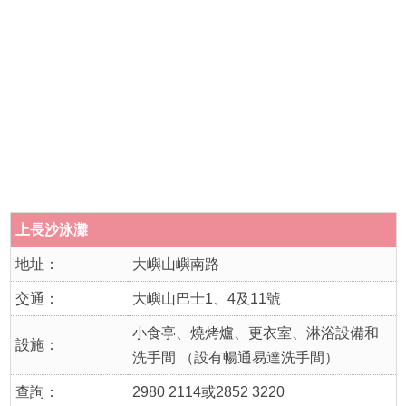
上長沙泳灘
地址：
大嶼山嶼南路
交通：
大嶼山巴士1、4及11號
小食亭、燒烤爐、更衣室、淋浴設備和
設施：
洗手間 （設有暢通易達洗手間）
查詢：
2980 2114或2852 3220