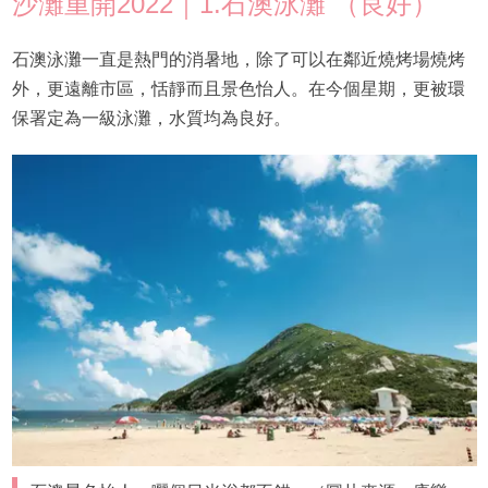
沙灘重開2022｜1.石澳泳灘 （良好）
石澳泳灘一直是熱門的消暑地，除了可以在鄰近燒烤場燒烤
外，更遠離市區，恬靜而且景色怡人。在今個星期，更被環
保署定為一級泳灘，水質均為良好。