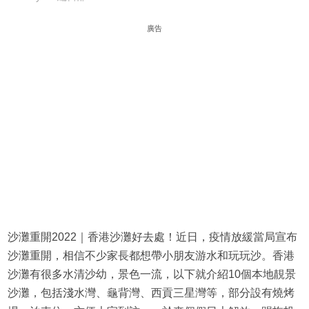
廣告
沙灘重開2022｜香港沙灘好去處！近日，疫情放緩當局宣布
沙灘重開，相信不少家長都想帶小朋友游水和玩玩沙。香港
沙灘有很多水清沙幼，景色一流，以下就介紹10個本地靚景
沙灘，包括淺水灣、龜背灣、西貢三星灣等，部分設有燒烤