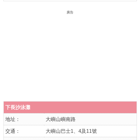
廣告
下長沙泳灘
地址：
大嶼山嶼南路
交通：
大嶼山巴士1、4及11號