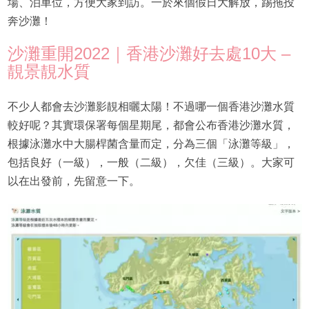
場、泊車位，方便大家到訪。一於來個假日大解放，踢拖投
奔沙灘！
沙灘重開2022｜香港沙灘好去處10大 –
靚景靚水質
不少人都會去沙灘影靚相曬太陽！不過哪一個香港沙灘水質
較好呢？其實環保署每個星期尾，都會公布香港沙灘水質，
根據泳灘水中大腸桿菌含量而定，分為三個「泳灘等級」，
包括良好（一級），一般（二級），欠佳（三級）。大家可
以在出發前，先留意一下。