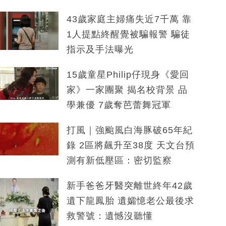
43歲家庭主婦痛失近7千萬 靠
1人提點終醒覺被騙報警 騙徒
指示及手法曝光
15歲童星Philip仔現身《愛回
家》一家團聚 揭名校背景 品
學兼優 7歲奪芭蕾舞冠軍
打風｜強颱風白海豚破65年紀
錄 2區將飆升至38度 天文台預
測有新低壓區：密切監察
新手爸爸牙醫突離世終年42歲
遺下龍鳳胎 遺孀憶老公最後求
救警號：遺憾沒聽懂