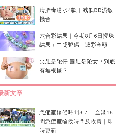
清胎毒湯水4款｜減低BB濕敏
機會
六合彩結果｜今期8月6日攪珠
結果＋中獎號碼＋派彩金額
尖肚是陀仔 圓肚是陀女？到底
有無根據？
最新文章
急症室輪候時間8.7 ｜全港18
間急症室輪侯時間及收費｜即
時更新