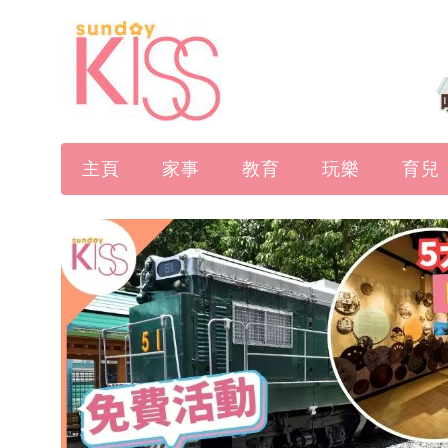
主頁
家事
教育
玩樂
育兒