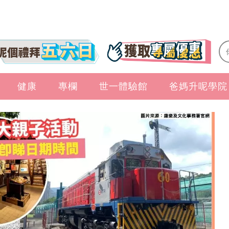
健康
專欄
世一體驗館
爸媽升呢學院