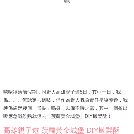
廣告
啱啱復活節假期，同野人高雄親子遊5日，其中一日，我
係。。。無諗定去邊嘅，但作為野人嘅負責任星級導遊，我
梗係袋定幾個「景點」喺身，以備不時之需，其中一個拎出
嚟應急嘅景點就係去「菠蘿黃金城堡」DIY鳳梨酥！
高雄親子遊 菠蘿黃金城堡 DIY鳳梨酥