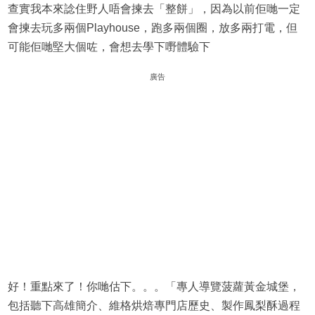
查實我本來諗住野人唔會揀去「整餅」，因為以前佢哋一定
會揀去玩多兩個Playhouse，跑多兩個圈，放多兩打電，但
可能佢哋堅大個咗，會想去學下嘢體驗下
廣告
好！重點來了！你哋估下。。。「專人導覽菠蘿黃金城堡，
包括聽下高雄簡介、維格烘焙專門店歷史、製作鳳梨酥過程