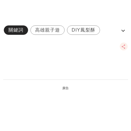
關鍵詞
高雄親子遊
DIY鳳梨酥
外遊
菠蘿黃金城堡
廣告