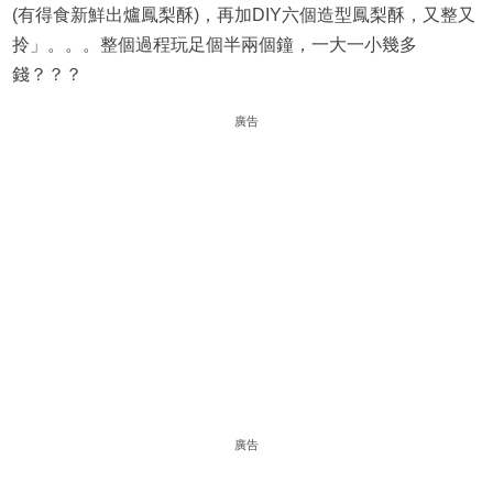
(有得食新鮮出爐鳳梨酥)，再加DIY六個造型鳳梨酥，又整又
拎」。。。整個過程玩足個半兩個鐘，一大一小幾多
錢？？？
廣告
廣告