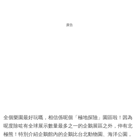
廣告
全個樂園最好玩嘅，相信係呢個「極地探險」園區啦！因為
呢度除咗有全球展示數量最多之一的企鵝展區之外，仲有北
極熊！特別介紹企鵝館內的企鵝比台北動物園、海洋公園，