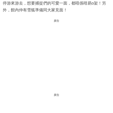
停游來游去，想要捕捉們的可愛一面，都唔係咁易o架！另
外，館內仲有雪狐準備同大家見面！
廣告
廣告