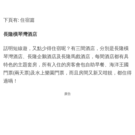
下頁有: 住宿篇
長隆橫琴灣酒店
話明短線遊，又點少得住宿呢？有三間酒店，分別是長隆橫
琴灣酒店、長隆企鵝酒店及長隆馬戲酒店，每間酒店都有具
特色的主題套房，所有入住的房客會包自助早餐、海洋王國
門票(兩天票)及水上樂園門票，而且房間又新又咁靚，都住得
過喎！
廣告