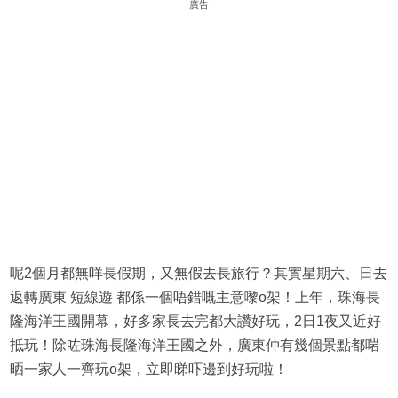
廣告
呢2個月都無咩長假期，又無假去長旅行？其實星期六、日去
返轉廣東 短線遊 都係一個唔錯嘅主意嚟o架！上年，珠海長
隆海洋王國開幕，好多家長去完都大讚好玩，2日1夜又近好
抵玩！除咗珠海長隆海洋王國之外，廣東仲有幾個景點都啱
晒一家人一齊玩o架，立即睇吓邊到好玩啦！