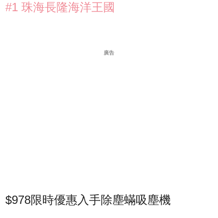
#1 珠海長隆海洋王國
廣告
$978限時優惠入手除塵蟎吸塵機