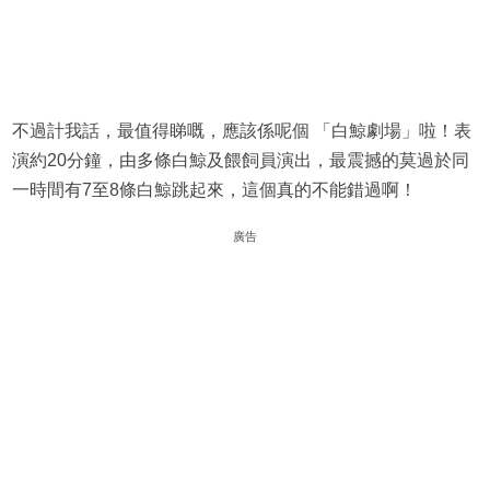
不過計我話，最值得睇嘅，應該係呢個 「白鯨劇場」啦！表
演約20分鐘，由多條白鯨及餵飼員演出，最震撼的莫過於同
一時間有7至8條白鯨跳起來，這個真的不能錯過啊！
廣告