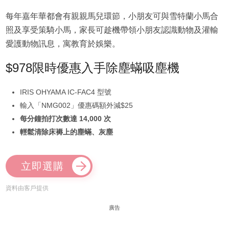
每年嘉年華都會有親親馬兒環節，小朋友可與雪特蘭小馬合
照及享受策騎小馬，家長可趁機帶領小朋友認識動物及灌輸
愛護動物訊息，寓教育於娛樂。
$978限時優惠入手除塵蟎吸塵機
IRIS OHYAMA IC-FAC4 型號
輸入「NMG002」優惠碼額外減$25
每分鐘拍打次數達 14,000 次
輕鬆清除床褥上的塵蟎、灰塵
立即選購
資料由客戶提供
廣告