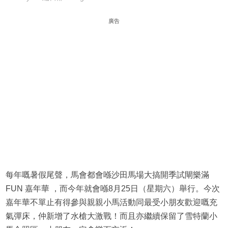
廣告
每年嘅暑假尾聲，馬會都會喺沙田馬場大搞開季試閘樂滿
FUN 嘉年華 ，而今年就會喺8月25日（星期六）舉行。今次
嘉年華不單止有得參與親親小馬活動同最受小朋友歡迎嘅充
氣彈床，仲新增了水槍大激戰！而且亦繼續保留了雪特蘭小