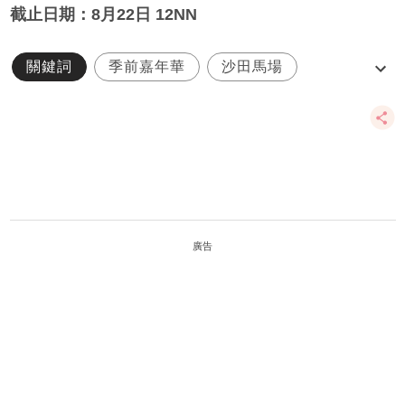
截止日期：8月22日 12NN
關鍵詞
季前嘉年華
沙田馬場
賽馬會
開季試閘樂滿FUN季前嘉年華
廣告