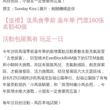
馬合照區，小朋友一定會樂而忘返！
撰文：Sunday Kiss | 圖片：相關機構提供
【送禮】送馬會季前 嘉年華 門票160張
名額40個
活動包羅萬有 玩足一日
今年沙田馬場季前嘉年華的新增重點活動要數全新充氣裝置
「古堡探索」、巨型積木EverBlock和4M旗下的STEM遊戲
和小騎師大挑戰。亦設有親親馬兒、充氣動感區、創意探索
區、才藝激發區、活力挑戰區、幼兒發展區六大主題區域，
於8月25日橫跨沙田馬場至彭福公園舉行。彭福公園除了有每
年最受歡迎的「小馬策騎樂」和「與雪特蘭小馬合照」，今
年新增水槍大激戰，小朋友一定會樂而忘返！
每年注目的活動－馬匹草地試閘！