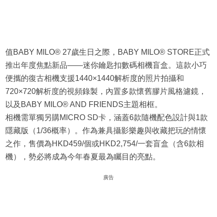
值BABY MILO® 27歲生日之際，BABY MILO® STORE正式
推出年度焦點新品——迷你鑰匙扣數碼相機盲盒。這款小巧
便攜的復古相機支援1440×1440解析度的照片拍攝和
720×720解析度的視頻錄製，內置多款懷舊膠片風格濾鏡，
以及BABY MILO® AND FRIENDS主題相框。
相機需單獨另購MICRO SD卡，涵蓋6款隨機配色設計與1款
隱藏版（1/36概率）。作為兼具攝影樂趣與收藏把玩的情懷
之作，售價為HKD459/個或HKD2,754/一套盲盒（含6款相
機），勢必將成為今年春夏最為矚目的亮點。
廣告