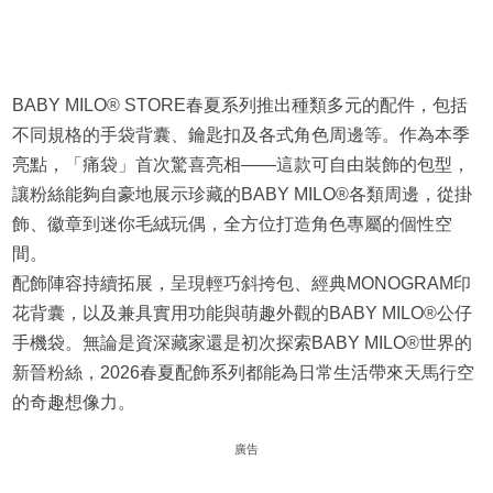
BABY MILO® STORE春夏系列推出種類多元的配件，包括
不同規格的手袋背囊、鑰匙扣及各式角色周邊等。作為本季
亮點，「痛袋」首次驚喜亮相——這款可自由裝飾的包型，
讓粉絲能夠自豪地展示珍藏的BABY MILO®各類周邊，從掛
飾、徽章到迷你毛絨玩偶，全方位打造角色專屬的個性空
間。
配飾陣容持續拓展，呈現輕巧斜挎包、經典MONOGRAM印
花背囊，以及兼具實用功能與萌趣外觀的BABY MILO®公仔
手機袋。無論是資深藏家還是初次探索BABY MILO®世界的
新晉粉絲，2026春夏配飾系列都能為日常生活帶來天馬行空
的奇趣想像力。
廣告