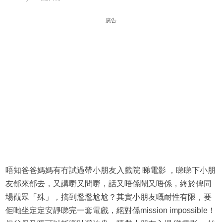
廣告
唔知爸爸媽媽有冇試過帶小朋友入戲院 睇電影 ，睇睇下小朋
友郁來郁去，又講嘢又問嘢，話又唔係鬧又唔係，終於俾同
場觀眾「殊」，搞到尷尷尬尬？其實小朋友嘅耐性有限，要
佢哋坐定定安靜睇完一套電戲，絕對係mission impossible！