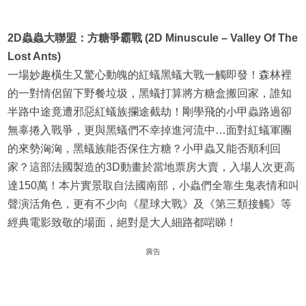
2D蟲蟲大聯盟：方糖爭霸戰 (2D Minuscule – Valley Of The
Lost Ants)
一場妙趣橫生又驚心動魄的紅蟻黑蟻大戰一觸即發！森林裡
的一對情侶留下野餐垃圾，黑蟻打算將方糖盒搬回家，誰知
半路中途竟遭邪惡紅蟻族攔途截劫！剛學飛的小甲蟲路過卻
無辜捲入戰爭，更與黑蟻們不幸掉進河流中…面對紅蟻軍團
的來勢洶洶，黑蟻族能否保住方糖？小甲蟲又能否順利回
家？這部法國製造的3D動畫於當地票房大賣，入場人次更高
達150萬！本片實景取自法國南部，小蟲們全靠生鬼表情和叫
聲演活角色，更有不少向《星球大戰》及《第三類接觸》等
經典電影致敬的場面，絕對是大人細路都啱睇！
廣告