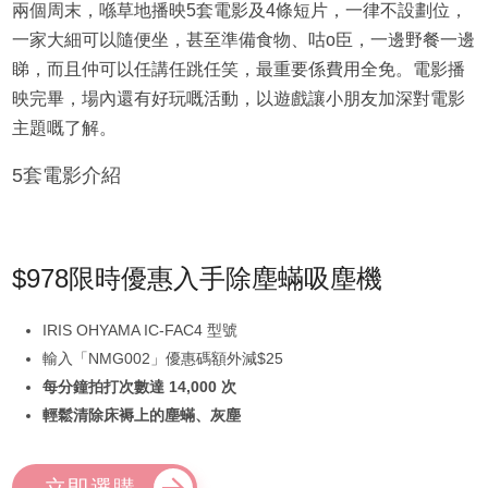
兩個周末，喺草地播映5套電影及4條短片，一律不設劃位，
一家大細可以隨便坐，甚至準備食物、咕o臣，一邊野餐一邊
睇，而且仲可以任講任跳任笑，最重要係費用全免。電影播
映完畢，場內還有好玩嘅活動，以遊戲讓小朋友加深對電影
主題嘅了解。
5套電影介紹
$978限時優惠入手除塵蟎吸塵機
IRIS OHYAMA IC-FAC4 型號
輸入「NMG002」優惠碼額外減$25
每分鐘拍打次數達 14,000 次
輕鬆清除床褥上的塵蟎、灰塵