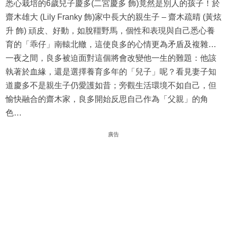
悉心栽培的6歲兒子慶多(二宮慶多 飾)竟然是別人的孩子！於
齋木雄大 (Lily Franky 飾)家中長大的親生子 – 齋木疏晴 (黃炫
升 飾) 頑皮、好動，如脫韁野馬，個性和表現與自己悉心養
育的「乖仔」南轅北轍，這使良多的心情更為矛盾及複雜…
一夜之間，良多被迫面對這個將會改變他一生的難題：他該
執著於血緣，還是選擇養育多年的「兒子」呢？看見妻子知
道慶多不是親生子仍愛護如昔；旁觀生活環境不如自己，但
愉快融合的齋木家，良多開始反思自己作為「父親」的角
色…
廣告