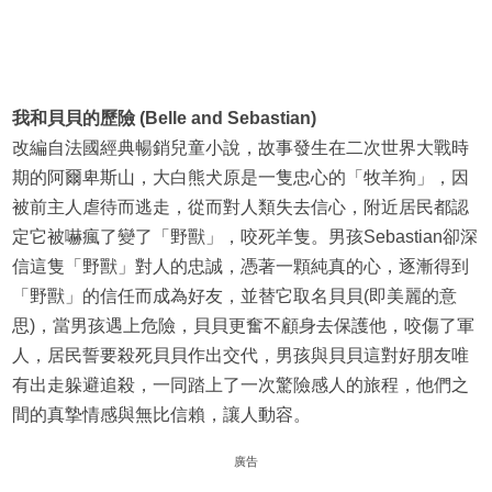
我和貝貝的歷險 (Belle and Sebastian)
改編自法國經典暢銷兒童小說，故事發生在二次世界大戰時
期的阿爾卑斯山，大白熊犬原是一隻忠心的「牧羊狗」，因
被前主人虐待而逃走，從而對人類失去信心，附近居民都認
定它被嚇瘋了變了「野獸」，咬死羊隻。男孩Sebastian卻深
信這隻「野獸」對人的忠誠，憑著一顆純真的心，逐漸得到
「野獸」的信任而成為好友，並替它取名貝貝(即美麗的意
思)，當男孩遇上危險，貝貝更奮不顧身去保護他，咬傷了軍
人，居民誓要殺死貝貝作出交代，男孩與貝貝這對好朋友唯
有出走躲避追殺，一同踏上了一次驚險感人的旅程，他們之
間的真摯情感與無比信賴，讓人動容。
廣告