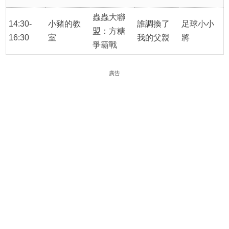
蟲蟲大聯
14:30-
小豬的教
誰調換了
足球小小
盟：方糖
16:30
室
我的父親
將
爭霸戰
廣告