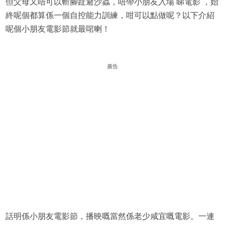
但父母又唔可以斬腳趾避沙蟲，唔帶小朋友入場 睇電影 ，始
終呢個都算係一個自控能力訓練，咁可以點做呢？以下介紹
呢個小朋友電影節就最啱喇！
廣告
話明係小朋友電影節，播映嘅當然係老少咸宜嘅電影。一連