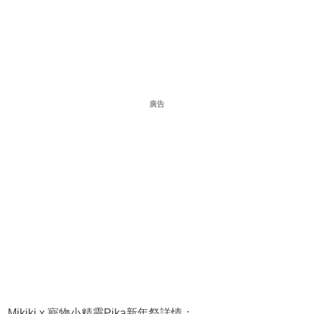
廣告
Mikiki x 寵物小精靈Pika新年祭詳情：