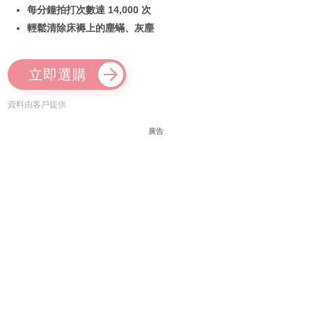
每分鐘拍打次數達 14,000 次
輕鬆清除床褥上的塵蟎、灰塵
立即選購
資料由客戶提供
廣告