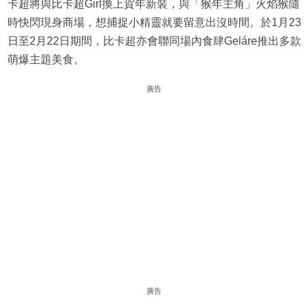
卡超將與比卡超Girl換上賀年新裝，與「猴年主角」火焰猴隨
時快閃現身商場，想捕捉小精靈就要留意出沒時間。於1月23
日至2月22日期間，比卡超亦會聯同場內食肆Geláre推出多款
萌爆主題美食。
廣告
廣告