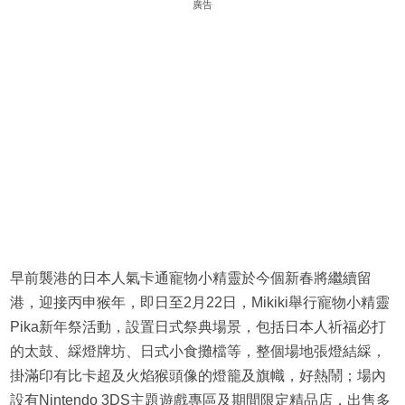
廣告
早前襲港的日本人氣卡通寵物小精靈於今個新春將繼續留
港，迎接丙申猴年，即日至2月22日，Mikiki舉行寵物小精靈
Pika新年祭活動，設置日式祭典場景，包括日本人祈福必打
的太鼓、綵燈牌坊、日式小食攤檔等，整個場地張燈結綵，
掛滿印有比卡超及火焰猴頭像的燈籠及旗幟，好熱鬧；場內
設有Nintendo 3DS主題遊戲專區及期間限定精品店，出售多