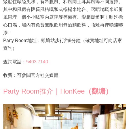
緊貼住歐陸風味，有希臘風、和風同土耳其風等不同選擇。
其中和風房有懷舊風格嘅和式榻榻米地台、啱啱哋嘅米紙屏
風同埋一個小小嘅室內庭院等等備有。影相爆燈啊！唔洗擔
心口渴，場內有免費無限飲用無酒精飲料，唔駛再俾啲錢嚟
添！
Party Room地址：觀塘站步行約8分鐘（確實地址可向店家
查詢）
查詢電話：
5403 7140
收費：可參閱官方社交媒體
Party Room推介｜HonKee
（觀塘）