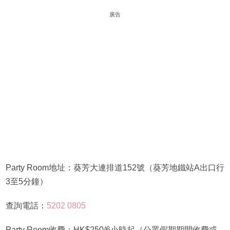
廣告
Party Room地址：葵芳大連排道152號（葵芳地鐵站A出口行
3至5分鐘）
查詢電話：
5202 0805
Party Room收費：HK$250/6小時起（公眾假期期間收費或