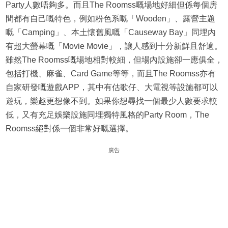
Party人數唔夠多。而且The Roomss嘅場地好細但係每個房
間都有自己嘅特色，例如粉色系嘅「Wooden」、露營主題
嘅「Camping」、本土懷舊風嘅「Causeway Bay」同埋內
有超大螢幕嘅「Movie Movie」，讓人感到十分新鮮且舒適。
雖然The Roomss嘅場地相對較細，但場內設施卻一應俱全，
包括打機、麻雀、Card Game等等，而且The Roomss亦有
自家研發嘅遊戲APP，其中有估歌仔、大電視等設施都可以
遊玩，樂趣更想像不到。如果你想尋找一個最少人數要求較
低，又有充足娛樂設施同埋獨特風格的Party Room，The
Roomss絕對係一個非常好嘅選擇。
廣告