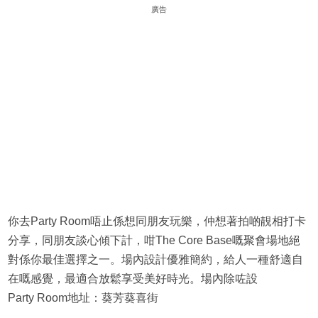
廣告
你去Party Room唔止係想同朋友玩樂，仲想著拍啲靚相打卡
分享，同朋友談心傾下計，咁The Core Base嘅聚會場地絕
對係你最佳選擇之一。場內設計優雅簡約，給人一種舒適自
在嘅感覺，最適合放鬆享受美好時光。場內除咗設
Party Room地址：葵芳葵喜街