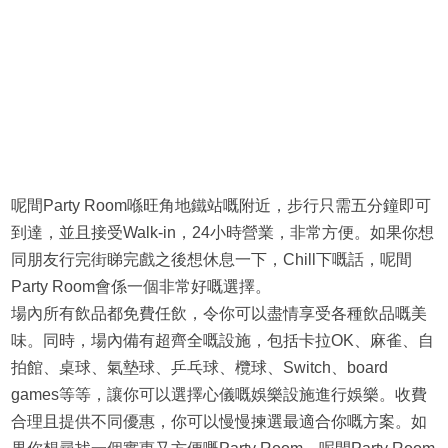
呢間Party Room喺旺角地鐵站嘅附近，步行只需五分鐘即可
到達，並且接受Walk-in，24小時營業，非常方便。如果你想
同朋友行完街睇完戲之後想休息一下，Chill下嘅話，呢間
Party Room會係一個非常好嘅選擇。
場內所有飲品都免費任飲，令你可以盡情享受各種飲品嘅美
味。同時，場內備有超齊全嘅設施，包括卡拉OK、麻雀、自
拍館、桌球、氣墊球、乒乓球、欖球、Switch、board
games等等，讓你可以選擇心儀嘅娛樂設施進行娛樂。收費
合理且提供不同優惠，你可以慢慢揀選最適合你嘅方案。如