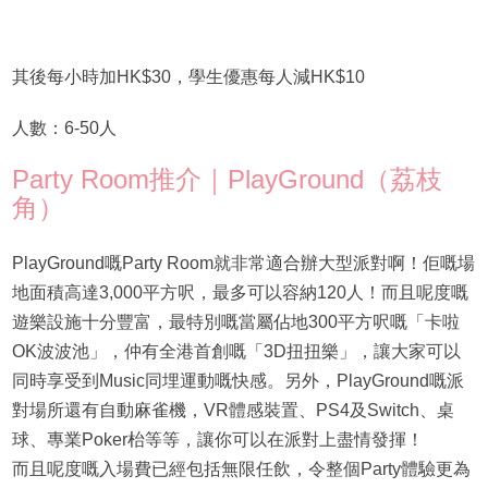
其後每小時加HK$30，學生優惠每人減HK$10
人數：6-50人
Party Room推介｜PlayGround（荔枝
角）
PlayGround嘅Party Room就非常適合辦大型派對啊！佢嘅場
地面積高達3,000平方呎，最多可以容納120人！而且呢度嘅
遊樂設施十分豐富，最特別嘅當屬佔地300平方呎嘅「卡啦
OK波波池」，仲有全港首創嘅「3D扭扭樂」，讓大家可以
同時享受到Music同埋運動嘅快感。另外，PlayGround嘅派
對場所還有自動麻雀機，VR體感裝置、PS4及Switch、桌
球、專業Poker枱等等，讓你可以在派對上盡情發揮！
而且呢度嘅入場費已經包括無限任飲，令整個Party體驗更為