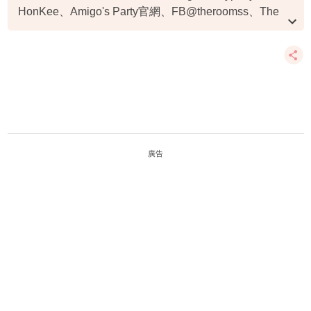
HonKee、Amigo's Party官網、FB@theroomss、The
Core Base官網、FB@空中派對 Tent Party - Sky
Lounge
廣告