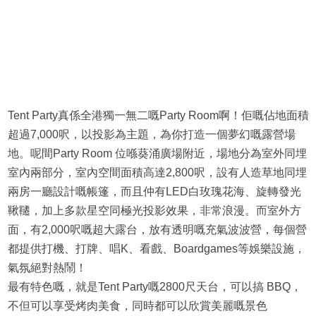
Tent Party真係全港獨一無二嘅Party Room啊！佢嘅佔地面積
超過7,000呎，以投影為主題，為你打造一個夢幻嘅露營場
地。呢間Party Room 位喺葵涌廣場附近，場地分為室外同埋
室內兩部分，室內空間面積高達2,800呎，設有人造草地同埋
兩房一廳設計嘅帳篷，而且仲有LED白玫瑰花海、旋轉發光
鞦韆，加上多款星空同極光投影效果，非常浪漫。而室外方
面，有2,000呎嘅超大露台，放有透明嘅充氣波波營，每個營
都提供打機、打牌、唱K、看戲、Boardgames等娛樂設施，
氣氛絕對熱鬧！
最有特色嘅，就是Tent Party嘅2800尺天台，可以搞 BBQ，
不但可以享受烤肉美食，同時都可以欣賞美麗嘅景色