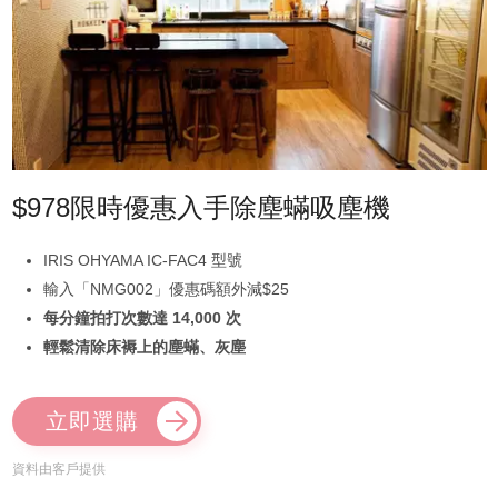
$978限時優惠入手除塵蟎吸塵機
IRIS OHYAMA IC-FAC4 型號
輸入「NMG002」優惠碼額外減$25
每分鐘拍打次數達 14,000 次
輕鬆清除床褥上的塵蟎、灰塵
立即選購
資料由客戶提供