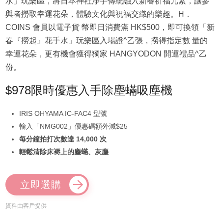
水」玩樂區，將日本神社淨手傳統融入新春祈福元素，讓參
與者撈取幸運花朵，體驗文化與祝福交織的樂趣。H．
COINS 會員以電子貨 幣即日消費滿 HK$500，即可換領「新
春『撈起』花手水」玩樂區入場證^乙張，撈得指定數 量的
幸運花朵，更有機會獲得獨家 HANGYODON 開運禮品^乙
份。
$978限時優惠入手除塵蟎吸塵機
IRIS OHYAMA IC-FAC4 型號
輸入「NMG002」優惠碼額外減$25
每分鐘拍打次數達 14,000 次
輕鬆清除床褥上的塵蟎、灰塵
立即選購
資料由客戶提供