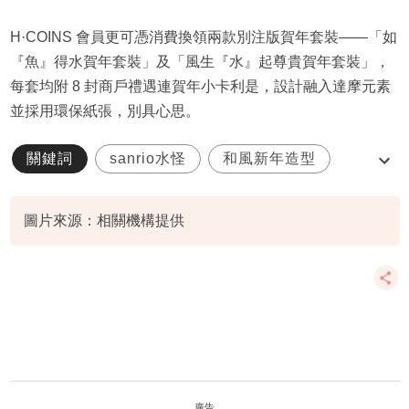
H·COINS 會員更可憑消費換領兩款別注版賀年套裝——「如
『魚』得水賀年套裝」及「風生『水』起尊貴賀年套裝」，
每套均附 8 封商戶禮遇連賀年小卡利是，設計融入達摩元素
並採用環保紙張，別具心思。
關鍵詞
sanrio水怪
和風新年造型
4大開運主題
6米高打卡
圖片來源：相關機構提供
廣告