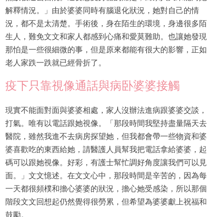
解釋情況。」由於婆婆同時有腦退化狀況，她對自己的情
況，都不是太清楚。手術後，身在陌生的環境，身邊很多陌
生人，難免文文和家人都感到心痛和愛莫難助。也讓她發現
那怕是一些很細微的事，但是原來都能有很大的影響，正如
老人家跌一跌就已經骨折了。
疫下只靠視像通話與病卧婆婆接觸
現實不能面對面與婆婆相處，家人沒辦法進病跟婆婆交談，
打氣。唯有以電話跟她視像。「那段時間我堅持盡量隔天去
醫院，雖然我進不去病房探望她，但我都會帶一些物資和婆
婆喜歡吃的東西給她，請醫護人員幫我把電話拿給婆婆，起
碼可以跟她視像。好彩，有護士幫忙調好角度讓我們可以見
面。」文文憶述。在文文心中，那段時間是辛苦的，因為每
一天都很頻樸和擔心婆婆的狀況，擔心她受感染，所以那個
階段文文回想起仍然覺得很勞累，但希望為婆婆獻上祝福和
鼓勵。