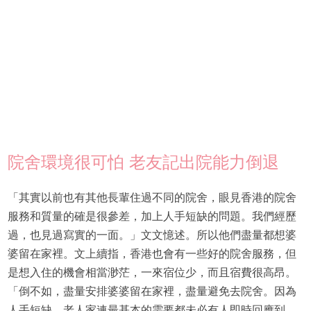
院舍環境很可怕 老友記出院能力倒退
「其實以前也有其他長輩住過不同的院舍，眼見香港的院舍
服務和質量的確是很參差，加上人手短缺的問題。我們經歷
過，也見過寫實的一面。」文文憶述。所以他們盡量都想婆
婆留在家裡。文上續指，香港也會有一些好的院舍服務，但
是想入住的機會相當渺茫，一來宿位少，而且宿費很高昂。
「倒不如，盡量安排婆婆留在家裡，盡量避免去院舍。因為
人手短缺，老人家連最基本的需要都未必有人即時回應到。