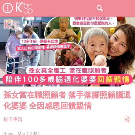
孫女當在職照顧者 落手落腳照顧腦退
化婆婆 全因感恩回饋親情
親子專題
Ruby
Mar 1 2024