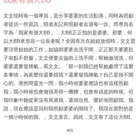
文文現時有一個專頁，是分享婆婆的生活點滴，同時為照顧
者提供一些資訊，陪老友記和照顧者走過每一步。而專頁名
字為「我家有個大BB」，大BB正正指的是婆婆。那麼，何
以大BB來形容一位長者呢？全因有次在姐姐放假時，文文需
要頂替姐姐的工作，如協助婆婆去洗手間，正正那天婆婆肚
子有點不舒服，文文便要去協助上洗手間，幫她做清洗，但
婆婆還要發脾氣，罵文文。「那一刻我已經幫她處理了這麼
多事情，為甚麼你還要煩我？還要發我脾氣？自己是很不開
心的。突然間靈光一閃，我小時候婆婆應該也有這樣照顧
我，我小時候也會做很弄得一團糟，也會有頑皮的時候。但
我印象中她從來沒有罵過我，還很欣然、樂於地照顧我。我
說，現在應該是回到我照顧婆婆的階段了。我現在面對的是
一個小時候的我。」文文直言。因此，文文有了這位大BB。
廣告