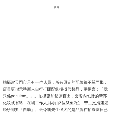
廣告
拍攝當天門市只有一位店員，所有原定的配飾都不翼而飛；
店員更指示準新人自行打開配飾櫃找代替品，更揚言：「我
只係part time。」。拍攝更加錯漏百出，套餐內包括的新郎
化妝被省略，在場工作人員亦由3位減至2位；苦主更指連還
婚紗都要「自助」。最令胡先生惱火的是品牌在拍攝當日已