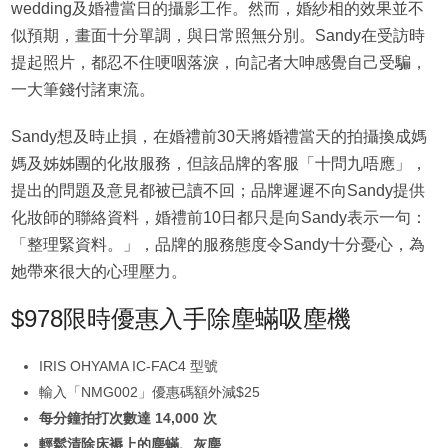
wedding及婚禮當日的攝影工作。然而，婚紗相的效果並不
似預期，畫面十分單調，與日常照無分別。Sandy在受訪時
提起照片，都忍不住哽咽落淚，向記者大呻感覺自己受騙，
一大筆錢付諸東流。
Sandy想及時止損，在婚禮前30天將婚禮當天的拍攝換成媽
媽及姊姊團的化妝服務，但該品牌的客服「十問九唔應」，
提出的問題及意見都被已讀不回；品牌遲遲不向Sandy提供
化妝師的聯絡資料，婚禮前10日都只是向Sandy表示一句：
「整理緊資料。」，品牌的服務態度令Sandy十分憂心，為
她帶來很大的心理壓力。
$978限時優惠入手除塵蟎吸塵機
IRIS OHYAMA IC-FAC4 型號
輸入「NMG002」優惠碼額外減$25
每分鐘拍打次數達 14,000 次
輕鬆清除床褥上的塵蟎、灰塵