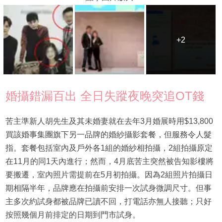
+2
+2
婚攝錯漏百出 全日失蹤夜晚突追OT錢
苦主準新人胡先生及其未婚妻就在去年3月婚展時用$13,800
買該婚事集團旗下另一品牌的婚紗攝影套餐，但服務令人髮
指。套餐包括室內及戶外各1組的婚紗相拍攝，2組拍攝原定
在11月的同1天內進行；然而，4月底苦主突然被告知影樓將
要搬遷，室內照片需提前在5月初拍攝。因為2組照片拍攝日
期相隔半年，品牌應在拍攝前安排一次試身微調尺寸。但事
主多次約試身都被品牌已讀不回，打電話亦無人接聽；只好
按照幾個月前排定的日期到門市試身。