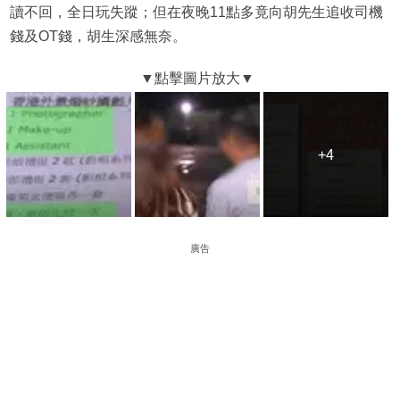
讀不回，全日玩失蹤；但在夜晚11點多竟向胡先生追收司機
錢及OT錢，胡生深感無奈。
+4
+4
廣告