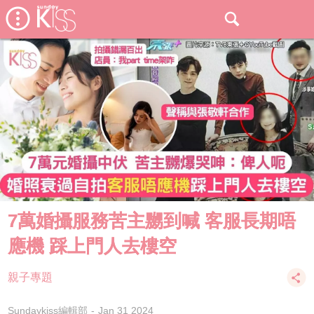
7萬婚攝服務苦主嬲到喊 客服長期唔
應機 踩上門人去樓空
親子專題
Sundaykiss編輯部
Jan 31 2024