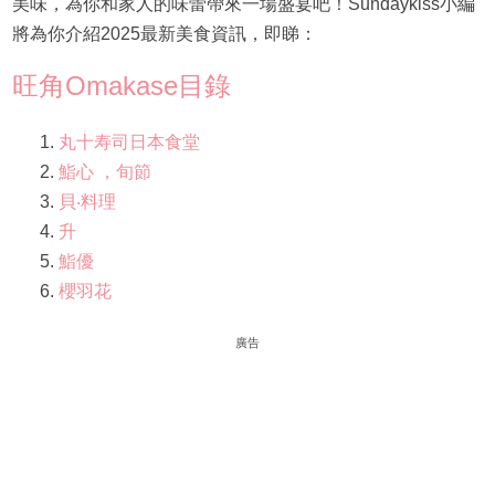
美味，為你和家人的味蕾帶來一場盛宴吧！Sundaykiss小編
將為你介紹2025最新美食資訊，即睇：
旺角Omakase目錄
丸十寿司日本食堂
鮨心 ，旬節
貝‧料理
升
鮨優
櫻羽花
廣告