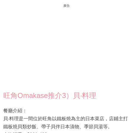
廣告
旺角Omakase推介3）貝‧料理
餐廳介紹：
貝‧料理是一間位於旺角以鐵板燒為主的日本菜店，店鋪主打
鐵板燒貝類炒飯、帶子貝伴日本漬物、季節貝湯等。