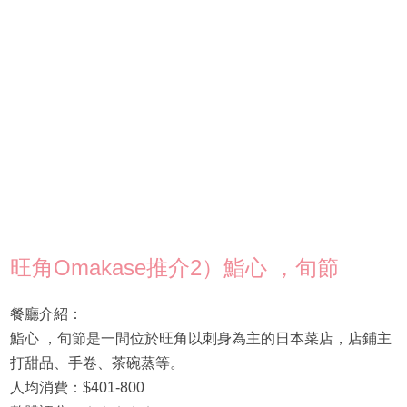
旺角Omakase推介2）鮨心 ，旬節
餐廳介紹：
鮨心 ，旬節是一間位於旺角以刺身為主的日本菜店，店鋪主
打甜品、手卷、茶碗蒸等。
人均消費：$401-800