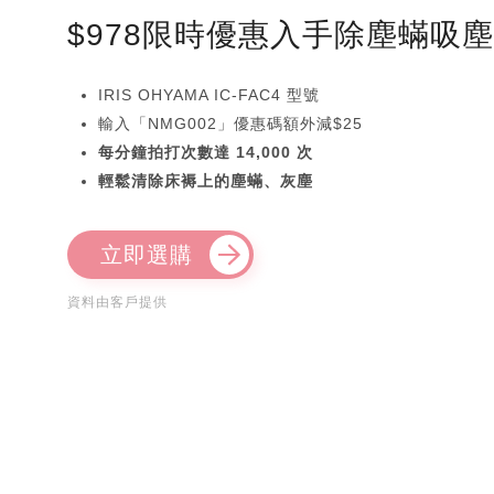
$978限時優惠入手除塵蟎吸
IRIS OHYAMA IC-FAC4 型號
輸入「NMG002」優惠碼額外減$25
每分鐘拍打次數達 14,000 次
輕鬆清除床褥上的塵蟎、灰塵
立即選購
資料由客戶提供