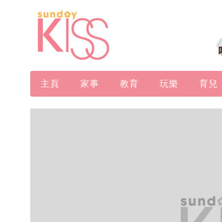
主頁
家事
教育
玩樂
育兒