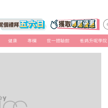
健康
專欄
世一體驗館
爸媽升呢學院