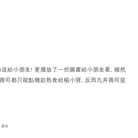
ys送給小朋友! 更擺放了一些圖書給小朋友看, 雖然
轉壽司都只能點幾款熟食給楊小寶, 反而九井壽司提
廣告