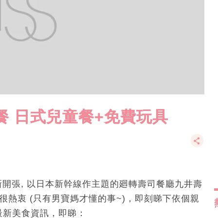
餐 日式兒童餐+免費玩具
新開張, 以日本新幹線作主題的廻轉壽司餐廳九井壽
會很熱衷 (只有男寶媽才懂的事~)，即刻睇下依個親
25最新美食資訊，即睇：