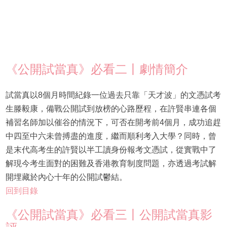
《公開試當真》必看二丨劇情簡介
試當真以8個月時間紀錄一位過去只靠「天才波」的文憑試考
生滕毅康，備戰公開試到放榜的心路歷程，在許賢串連各個
補習名師加以催谷的情況下，可否在開考前4個月，成功追趕
中四至中六未曾搏盡的進度，繼而順利考入大學？同時，曾
是末代高考生的許賢以半工讀身份報考文憑試，從實戰中了
解現今考生面對的困難及香港教育制度問題，亦透過考試解
開埋藏於內心十年的公開試鬱結。
回到目錄
《公開試當真》必看三丨公開試當真影