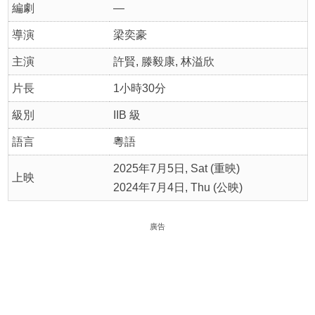
編劇
—
導演
梁奕豪
主演
許賢, 滕毅康, 林溢欣
片長
1小時30分
級別
IIB 級
語言
粵語
2025年7月5日, Sat (重映)
上映
2024年7月4日, Thu (公映)
廣告