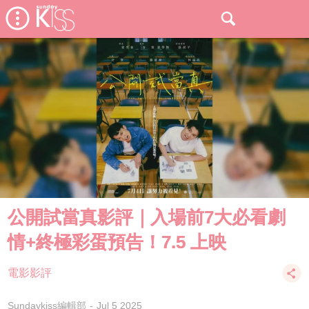
公開試當真影評｜入場前7大必看劇
情+終極彩蛋預告！7.5 上映
電影影評
Sundaykiss編輯部
Jul 5 2025