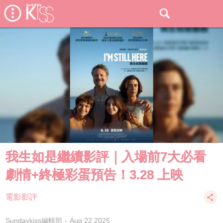
我生如是繼續影評｜入場前7大必看
劇情+終極彩蛋預告！3.28 上映
電影影評
Sundaykiss編輯部
Aug 22 2025