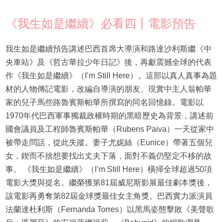
《我生如是繼續》必看四丨電影預告
我生如是繼續預告講述巴西首席大導演和路達沙利斯繼《中
央車站》及《哲古華拉少年日記》後，再獻震撼全球的代表
作《我生如是繼續》（I’m Still Here）。這部以真人真事為題
材的人物傳記電影，改編自導演的朋友、現實中主人翁帕華
家的兒子馬些路魯賓斯帕華所撰寫的同名回憶錄。電影以
1970年代巴西軍事獨裁政權時期的黑暗歷史為背景，講述前
國會議員及工程師魯賓斯帕華（Rubens Paiva）一天從家中
被帶走問話，從此失蹤。妻子尤妮絲（Eunice）帶著五個兒
女，鍥而不捨想要找出丈夫下落，面對不義仍堅定不移的故
事。 《我生如是繼續》（I’m Still Here）橫掃全球超過50項
電影大獎與提名。繼榮獲第81屆威尼斯影展最佳劇本獎後，
該電影再勇奪第82屆金球獎最佳女主角獎。巴西實力派演員
法蘭達杜利斯（Fernanda Torres）以黑馬姿態擊敗《美聲歌