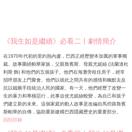
《我生如是繼續》必看二丨劇情簡介
在1970年代初的里約熱內盧，巴西正經歷變本加厲的軍事獨
裁。故事圍繞帕華家族，父親魯賓斯、母親尤妮絲 (法蘭達杜
利斯 飾) 和他們的五個孩子。他們在海灘旁租住房子，經常
招呼朋友上門聚會。他們以彼此之間共有的感情和幽默去反
抗以鐵腕手段統治人民的國家。有一天，他們經歷了改變一
生的暴力和專橫惡行，此事迫使尤妮絲蛻變，為自己和孩子
們建立新的未來。這個家庭的動人故事是改編自馬些路魯賓
斯帕華的自傳，協助重新建構巴西隱藏歷史的重要部分。
回到目錄