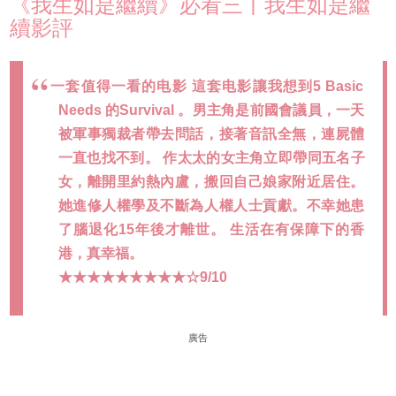
《我生如是繼續》必看三丨我生如是繼
續影評
一套值得一看的电影 這套电影讓我想到5 Basic
Needs 的Survival 。男主角是前國會議員，一天
被軍事獨裁者帶去問話，接著音訊全無，連屍體
一直也找不到。 作太太的女主角立即帶同五名子
女，離開里約熱內盧，搬回自己娘家附近居住。
她進修人權學及不斷為人權人士貢獻。不幸她患
了腦退化15年後才離世。 生活在有保障下的香
港，真幸福。
★★★★★★★★★☆9/10
廣告