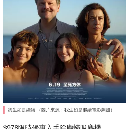
我生如是繼續 （圖片來源：我生如是繼續電影劇照）
$978限時優惠入手除塵蟎吸塵機