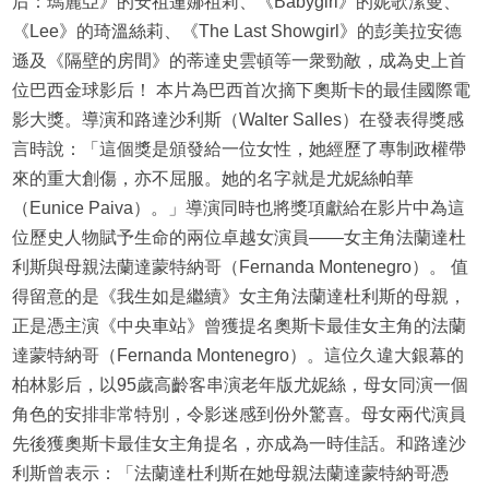
后：瑪麗亞》的安祖蓮娜祖莉、《Babygirl》的妮歌潔曼、
《Lee》的琦溫絲莉、《The Last Showgirl》的彭美拉安德
遜及《隔壁的房間》的蒂達史雲頓等一衆勁敵，成為史上首
位巴西金球影后！ 本片為巴西首次摘下奧斯卡的最佳國際電
影大獎。導演和路達沙利斯（Walter Salles）在發表得獎感
言時說：「這個獎是頒發給一位女性，她經歷了專制政權帶
來的重大創傷，亦不屈服。她的名字就是尤妮絲帕華
（Eunice Paiva）。」導演同時也將獎項獻給在影片中為這
位歷史人物賦予生命的兩位卓越女演員——女主角法蘭達杜
利斯與母親法蘭達蒙特納哥（Fernanda Montenegro）。 值
得留意的是《我生如是繼續》女主角法蘭達杜利斯的母親，
正是憑主演《中央車站》曾獲提名奧斯卡最佳女主角的法蘭
達蒙特納哥（Fernanda Montenegro）。這位久違大銀幕的
柏林影后，以95歲高齡客串演老年版尤妮絲，母女同演一個
角色的安排非常特別，令影迷感到份外驚喜。母女兩代演員
先後獲奧斯卡最佳女主角提名，亦成為一時佳話。和路達沙
利斯曾表示：「法蘭達杜利斯在她母親法蘭達蒙特納哥憑