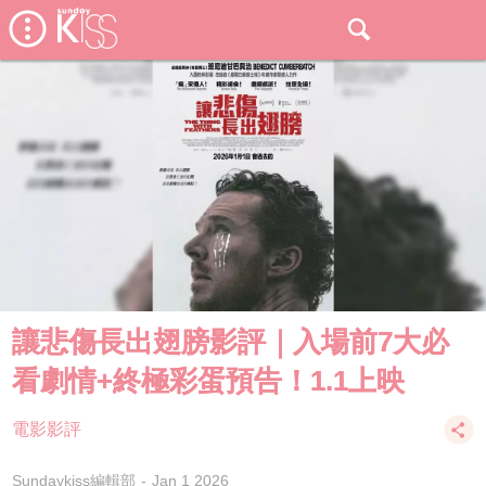
讓悲傷長出翅膀影評｜入場前7大必
看劇情+終極彩蛋預告！1.1上映
電影影評
Sundaykiss編輯部
Jan 1 2026