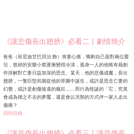
《讓悲傷長出翅膀》必看二丨劇情簡介
爸爸（班尼迪甘巴貝治 飾）喪妻心痛，獨剩自己面對兩位愛
兒，曾經的安樂小窩逐漸變得冷清，孤身一人的他唯有藉創
作排解對亡妻日益加深的思念。某天，他的悲傷成魔，長出
翅膀，一隻巨型烏鴉從他的草圖中誕生，或許是思念亡妻的
幻覺，或許是創傷後遺的瘋狂……而行為怪誕的「它」究竟
會成為揮之不去的夢魘，還是會以另類的方式伴一家人走出
傷痛？
回到目錄
《讓悲傷長出翅膀》必看三丨讓悲傷長