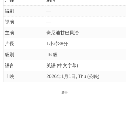
編劇
—
導演
—
主演
班尼迪甘巴貝治
片長
1小時38分
級別
IIB 級
語言
英語 (中文字幕)
上映
2026年1月1日, Thu (公映)
廣告