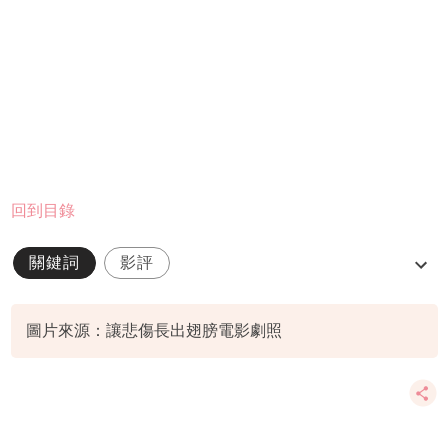
回到目錄
關鍵詞
影評
讓悲傷長出翅膀-(The-Thing-with-Feathers)
圖片來源：讓悲傷長出翅膀電影劇照
電影