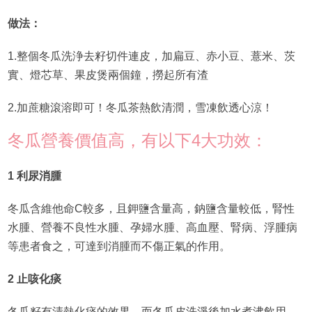
做法：
1.整個冬瓜洗浄去籽切件連皮，加扁豆、赤小豆、薏米、茨
實、燈芯草、果皮煲兩個鐘，撈起所有渣
2.加蔗糖滾溶即可！冬瓜茶熱飲清潤，雪凍飲透心涼！
冬瓜營養價值高，有以下4大功效：
1 利尿消腫
冬瓜含維他命C較多，且鉀鹽含量高，鈉鹽含量較低，腎性
水腫、營養不良性水腫、孕婦水腫、高血壓、腎病、浮腫病
等患者食之，可達到消腫而不傷正氣的作用。
2 止咳化痰
冬瓜籽有清熱化痰的效果，而冬瓜皮洗淨後加水煮沸飲用，