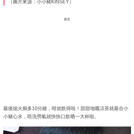
（圖片來源：小小豬KINSEY）
廣告
最後熄火焗多10分鐘，咁就飲得啦！甜甜地嘅涼茶就最合小
小豬心水，唔洗勞氣就快快口飲晒一大杯啦。