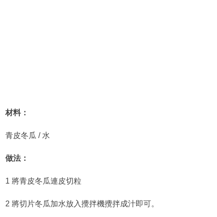
材料：
青皮冬瓜 / 水
做法：
1 將青皮冬瓜連皮切粒
2 將切片冬瓜加水放入攪拌機攪拌成汁即可。