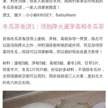
暑、利水消腫，很多人都適合享用。媽媽們看著這些簡易的
冬瓜茶食譜，一家人消暑無難度！
撰文、圖片：小小豬KINSEY、BallsyMami
冬瓜茶食譜1：清熱降火蘆茅葛根冬瓜茶
首個冬瓜茶食譜用上蘆根、茅根、葛根加埋一齊煲，除左可
以除清熱降火之外，仲對濕疹都有啲舒緩作用。而且加埋荷
葉同冬瓜，咁就可以消暑解喝，所以都好啱炎炎夏天飲呀！
材料：蘆根5錢、茅根5錢、葛根5錢、麥冬1両、甘草3片、
荷葉半片、冬瓜1斤同片糖。好似好多材料，不過除冬瓜外，
全部係藥材店都可以買到。我依個就係三人分量，煲好左大
約有六杯左右啦。