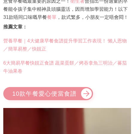
意食早餐嘅最重要的原因之一！
衛生署
曾指出一份適量的早
餐能令孩子集中精神及頭腦靈活，因而增加學習能力！以下
31款唔同口味嘅早餐
餐單
，款式繁多，小朋友一定唔會悶！
推薦文章：
營養早餐｜4大健康早餐食譜提升學習工作表現！ 懶人恩物
／簡單易整／快靚正
6大簡易早餐快靚正食譜 蔬菜蛋餅／烤吞拿魚三明治／蕃茄
牛油果卷
10款午餐愛心便當食譜