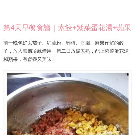
第4天早餐食譜｜素餃+紫菜蛋花湯+蘋果
前一晚包好以茄子、紅薯粉、雞蛋、香腸、麻醬作餡的餃
子，放入雪櫃冷藏備用，第二日放湯煮熟，配上紫菜蛋花湯
和蘋果，有營養又美味！