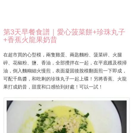
第3天早餐食譜｜愛心菠菜餅+珍珠丸子
+香蕉火龍果奶昔
在超市買的心型模，兩隻雞蛋、兩匙麵粉、菠菜碎、火腿
碎、花椒粉、鹽、香油，全部攪拌在一起，在平底鑊及模掃
油，倒入麵糊細火慢煎，表面凝固後脫模翻面煎一下即成，
可配千島醬，和吃剩的珍珠丸子一起上碟！另將香蕉、火龍
果打成奶昔，甜度和口感恰到好處！可以一試！