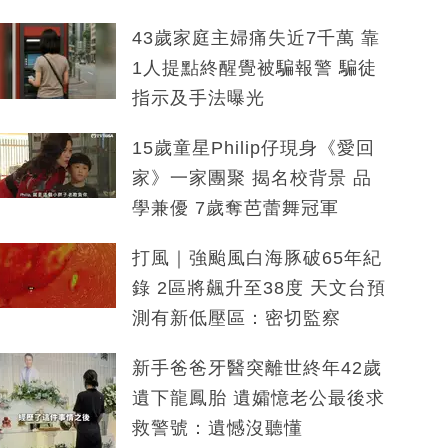
43歲家庭主婦痛失近7千萬 靠
1人提點終醒覺被騙報警 騙徒
指示及手法曝光
15歲童星Philip仔現身《愛回
家》一家團聚 揭名校背景 品
學兼優 7歲奪芭蕾舞冠軍
打風｜強颱風白海豚破65年紀
錄 2區將飆升至38度 天文台預
測有新低壓區：密切監察
新手爸爸牙醫突離世終年42歲
遺下龍鳳胎 遺孀憶老公最後求
救警號：遺憾沒聽懂