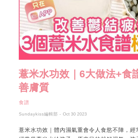
薏米水功效｜6大做法+食
善膚質
食譜
Sundaykiss編輯部
Oct 30 2023
薏米水功效｜體內濕氣重會令人食慾不陣，經