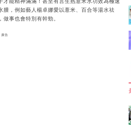
子才能精神滿滿！甚至有言生熟薏米水功效為極速
水腫，例如藝人楊卓娜愛以薏米、百合等湯水祛
，做事也會特別有幹勁。
廣告