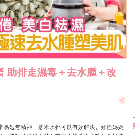
譜 助排走濕毒＋去水腫＋改
常易攰無精神，薏米水都可以有效解決。難怪媽媽