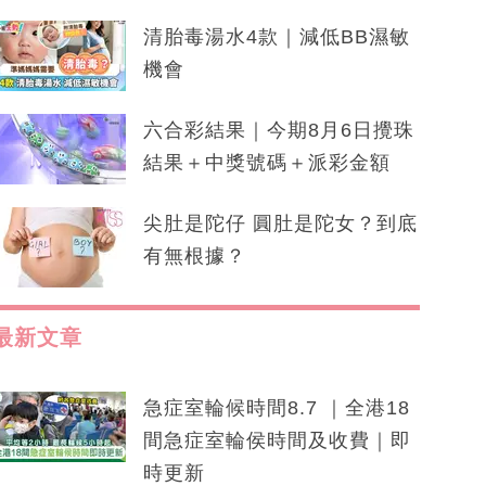
清胎毒湯水4款｜減低BB濕敏
機會
六合彩結果｜今期8月6日攪珠
結果＋中獎號碼＋派彩金額
尖肚是陀仔 圓肚是陀女？到底
有無根據？
最新文章
急症室輪候時間8.7 ｜全港18
間急症室輪侯時間及收費｜即
時更新