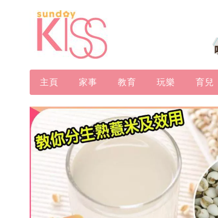
主頁
家事
教育
玩樂
育兒