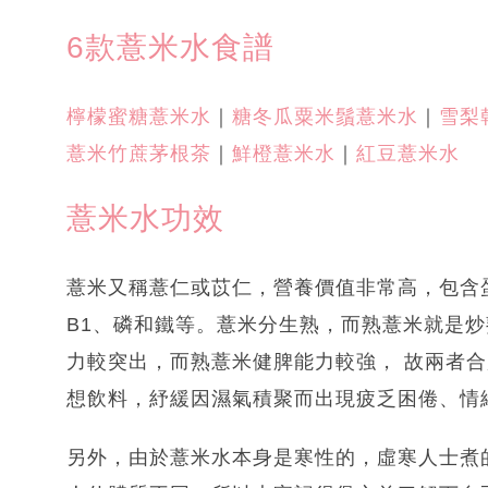
6款薏米水食譜
檸檬蜜糖薏米水
｜
糖冬瓜粟米鬚薏米水
｜
雪梨
薏米竹蔗茅根茶
｜
鮮橙薏米水
｜
紅豆薏米水
薏米水功效
薏米又稱薏仁或苡仁，營養價值非常高，包含
B1、磷和鐵等。薏米分生熟，而熟薏米就是炒
力較突出，而熟薏米健脾能力較強， 故兩者
想飲料，紓緩因濕氣積聚而出現疲乏困倦、情
另外，由於薏米水本身是寒性的，虛寒人士煮