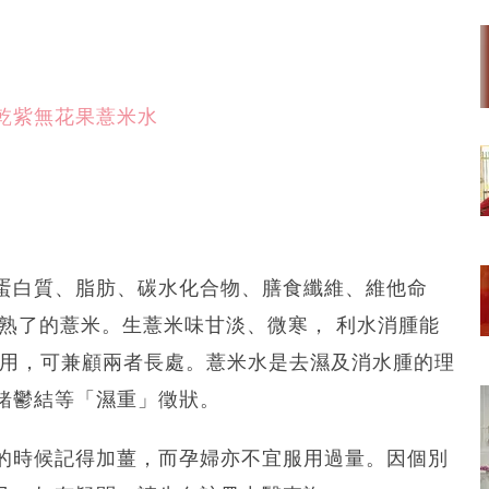
乾紫無花果薏米水
蛋白質、脂肪、碳水化合物、膳食纖維、維他命
熟了的薏米。生薏米味甘淡、微寒， 利水消腫能
合用，可兼顧兩者長處。薏米水是去濕及消水腫的理
緒鬱結等「濕重」徵狀。
的時候記得加薑，而孕婦亦不宜服用過量。因個別