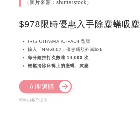
（圖片來源：shutterstock）
$978限時優惠入手除塵蟎吸
IRIS OHYAMA IC-FAC4 型號
輸入「NMG002」優惠碼額外減$25
每分鐘拍打次數達 14,000 次
輕鬆清除床褥上的塵蟎、灰塵
立即選購
資料由客戶提供