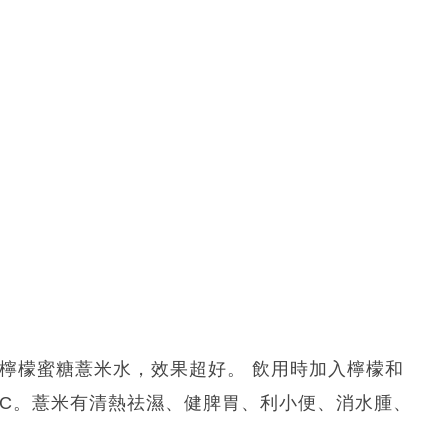
檸檬蜜糖薏米水，效果超好。 飲用時加入檸檬和
命C。薏米有清熱祛濕、健脾胃、利小便、消水腫、