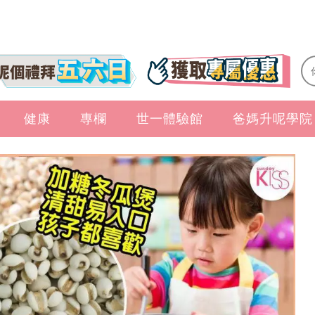
健康
專欄
世一體驗館
爸媽升呢學院