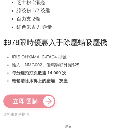
芝士粉 1湯匙
綠茶粉 1/2 茶匙
百力支 2條
紅色朱古力 適量
$978限時優惠入手除塵蟎吸塵機
IRIS OHYAMA IC-FAC4 型號
輸入「NMG002」優惠碼額外減$25
每分鐘拍打次數達 14,000 次
輕鬆清除床褥上的塵蟎、灰塵
立即選購
資料由客戶提供
廣告