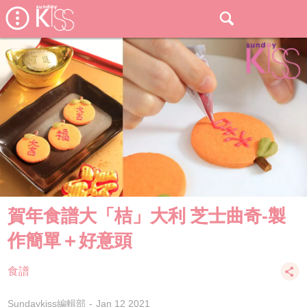
賀年食譜大「桔」大利 芝士曲奇-製
作簡單＋好意頭
食譜
Sundaykiss編輯部
Jan 12 2021