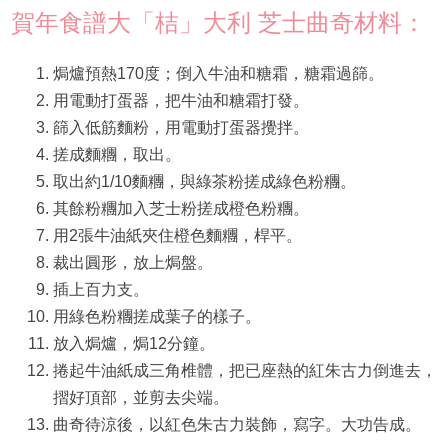
賀年食譜大「桔」大利 芝士曲奇材料：
焗爐預熱170度；倒入牛油和糖霜，糖霜過篩。
用電動打蛋器，把牛油和糖霜打發。
篩入低筋麵粉，用電動打蛋器攪拌。
搓成麵糰，取出。
取出約1/10麵糰，與綠茶粉搓成綠色粉糰。
其餘粉糰加入芝士粉搓成橙色粉糰。
用2張牛油紙夾住橙色麵糰，桿平。
裁出圓形，放上焗盤。
插上百力支。
用綠色粉糰搓成葉子的樣子。
放入焗爐，焗12分鐘。
捲起牛油紙成三角椎體，把已座熱的紅朱古力倒進去，
摺好頂部，並剪去尖端。
曲奇待涼後，以紅色朱古力裝飾，寫字。大功告成。