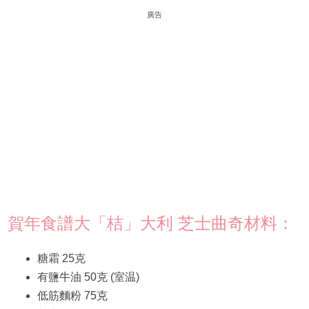
廣告
賀年食譜大「桔」大利 芝士曲奇材料：
糖霜 25克
有鹽牛油 50克 (室温)
低筋麵粉 75克