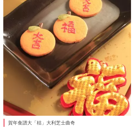
賀年食譜大「桔」大利芝士曲奇