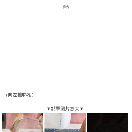
廣告
（向左推睇相）