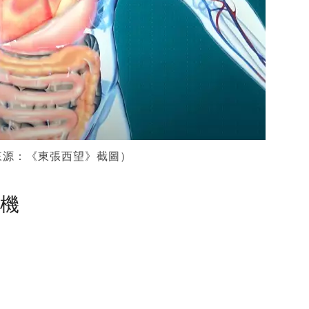
來源：《東張西望》截圖）
塵機