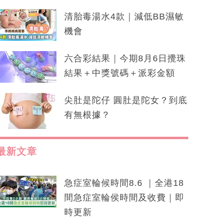
清胎毒湯水4款｜減低BB濕敏
機會
六合彩結果｜今期8月6日攪珠
結果＋中獎號碼＋派彩金額
尖肚是陀仔 圓肚是陀女？到底
有無根據？
最新文章
急症室輪候時間8.6 ｜全港18
間急症室輪侯時間及收費｜即
時更新