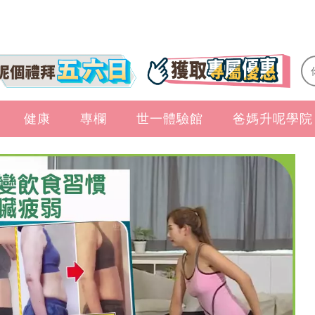
健康
專欄
世一體驗館
爸媽升呢學院