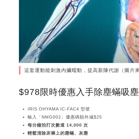
這套運動能刺激內臟蠕動，提高新陳代謝（圖片
$978限時優惠入手除塵蟎吸
IRIS OHYAMA IC-FAC4 型號
輸入「NMG002」優惠碼額外減$25
每分鐘拍打次數達 14,000 次
輕鬆清除床褥上的塵蟎、灰塵