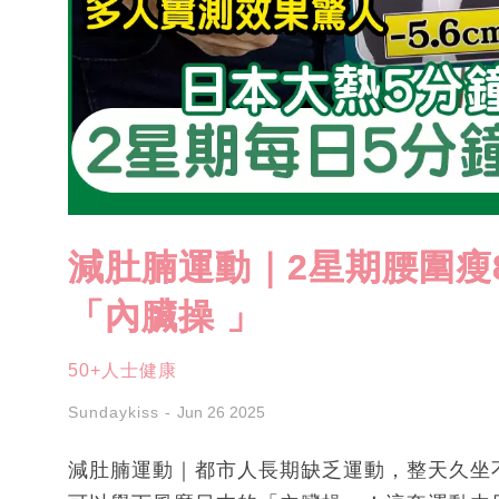
減肚腩運動｜2星期腰圍瘦8
「內臟操 」
50+人士健康
Sundaykiss
Jun 26 2025
減肚腩運動｜都市人長期缺乏運動，整天久坐