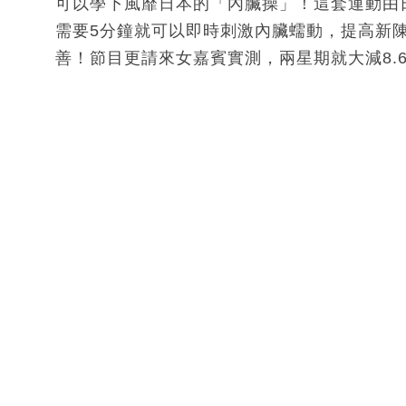
可以學下風靡日本的「內臟操」！這套運動由日本
需要5分鐘就可以即時刺激內臟蠕動，提高新
善！節目更請來女嘉賓實測，兩星期就大減8.6