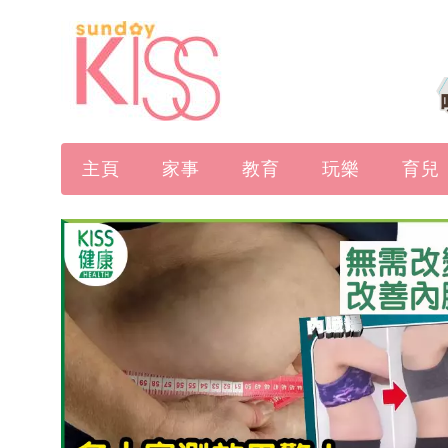
主頁
家事
教育
玩樂
育兒