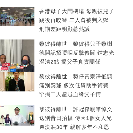
香港母子大鬧機場 母親被兒子
踢後再咬警 二人齊被判入獄
刑期差距明顯惹熱議
黎彼得離世｜黎彼得兒子黎樹
德開記招哽咽反擊傳聞 鍾志光
澄清2點 揭父子真實關係
黎彼得離世｜契仔黃宗澤低調
痛別契爺 多次低資助手術費
罕揭二人超越血緣父子情
黎彼得離世｜許冠傑親筆悼文
送別昔日拍檔 傳因1個女人兄
弟決裂30年 親解多年不和恩