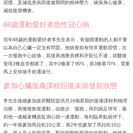
習慣。及減低患病與復健期間的精神壓力，確保身心健康，
減低復發機會。
68歲運動愛好者急性冠心病
現年68歲的運動愛好者李先生表示，有做開運動的人都不要
以為自己心臟一定沒有問題。他病發前有恆常運動習慣，在
一次慢跑中心絞痛，其後再感覺肩膊和牙骹位不適，就醫後
發現3條血管都塞了，其中2條塞了90%，第3條塞70%，需要
馬上安排做手術通波仔。
參加心臟復康課程回復未病發前狀態
李先生後續參加政府醫院提供共16個星期的復康課程和物理
治療，再慢慢恢復運動，由散步、慢跑，再到踢足球等，最
初他一邊戴著機器監測心跳一邊運動，每到臨界點就停下。
約一年後參加馬拉松10公里，第2年也參加了馬拉松10公
里，第３及４年跑半馬。對於能夠恢復得如此順利，他就表