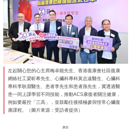
左起關心您的心主席梅卓能先生、香港復康會社區復康
網絡社工梁昕希先生、心臟科專科黃志遠醫生、心臟科
專科李耿淵醫生、患者李先生和患者孫先生，冀透過醫
患一同上課學習不同技能，推動ACS康復者關注健康，
例如要嚴控「三高」，並鼓勵往後積極參與恆常心臟復
康課程。（圖片來源：受訪者提供）
廣告