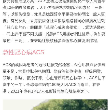
接受何種治療方案，ACS患者之後需要面對比一般人病發率
高10倍的復發機會 ，因此仍需嚴格控制風險因素如「三高」
等，以預防復發，尤其是膽固醇水平更要控制得比一般人更
低。有見及此，香港復康會社區復康網絡聯同心臟病友組織
「關心您的心」將開展「菲躍心臟復康學堂」，冀透過醫患
一同上課學習不同技能，推動ACS康復者關注健康，例如要
嚴控「三高」，並鼓勵往後積極參與恆常心臟復康課程。
急性冠心病ACS
ACS的成因為患者的冠狀動脈突然栓塞，令心肌供血及供氧
量不足，常見症狀包括胸悶、頸背等部位疼痛、呼吸困難、
頭暈、作嘔、冒冷汗等。心血管疾病死亡數字中，ACS佔了
當中的一半，全球每年約有180萬人因ACS而逝世。在香
港，2021年也有1,417人魂斷於急性心肌梗塞之下。