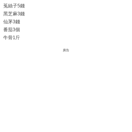
菟絲子5錢
黑芝麻3錢
仙茅3錢
番茄3個
牛骨1斤
廣告