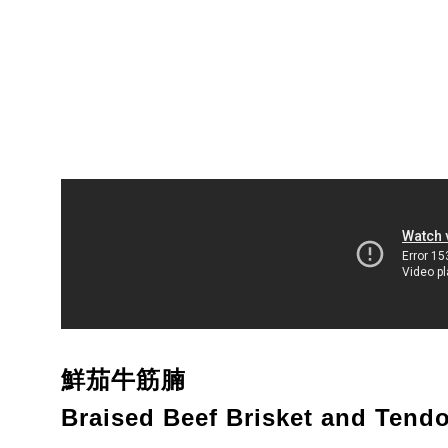
鮮茄牛筋腩
Braised Beef Brisket and Tend