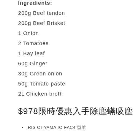
Ingredients:
200g Beef tendon
200g Beef Brisket
1 Onion
2 Tomatoes
1 Bay leaf
60g Ginger
30g Green onion
50g Tomato paste
2L Chicken broth
$978限時優惠入手除塵蟎吸
IRIS OHYAMA IC-FAC4 型號