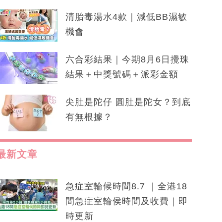
清胎毒湯水4款｜減低BB濕敏
機會
六合彩結果｜今期8月6日攪珠
結果＋中獎號碼＋派彩金額
尖肚是陀仔 圓肚是陀女？到底
有無根據？
最新文章
急症室輪候時間8.7 ｜全港18
間急症室輪侯時間及收費｜即
時更新