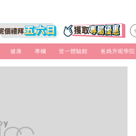
健康
專欄
世一體驗館
爸媽升呢學院