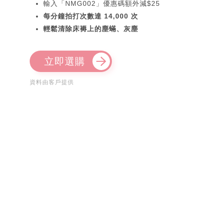
輸入「NMG002」優惠碼額外減$25
每分鐘拍打次數達 14,000 次
輕鬆清除床褥上的塵蟎、灰塵
立即選購
資料由客戶提供