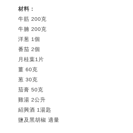
材料：
牛筋 200克
牛腩 200克
洋葱 1個
番茄 2個
月桂葉1片
薑 60克
葱 30克
茄膏 50克
雞湯 2公升
紹興酒 1湯匙
鹽及黑胡椒 適量