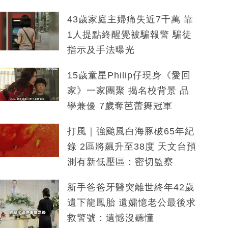
43歲家庭主婦痛失近7千萬 靠
1人提點終醒覺被騙報警 騙徒
指示及手法曝光
15歲童星Philip仔現身《愛回
家》一家團聚 揭名校背景 品
學兼優 7歲奪芭蕾舞冠軍
打風｜強颱風白海豚破65年紀
錄 2區將飆升至38度 天文台預
測有新低壓區：密切監察
新手爸爸牙醫突離世終年42歲
遺下龍鳳胎 遺孀憶老公最後求
救警號：遺憾沒聽懂