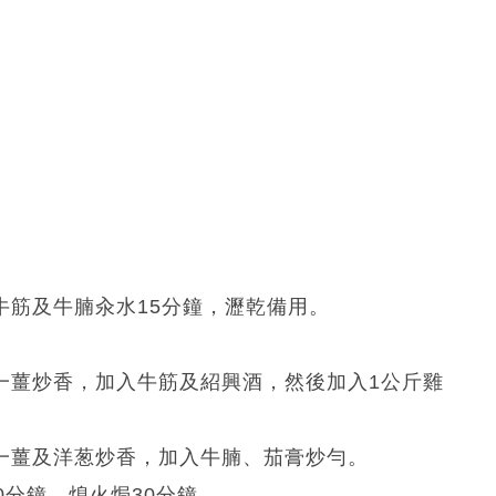
牛筋及牛腩汆水15分鐘，瀝乾備用。
一薑炒香，加入牛筋及紹興酒，然後加入1公斤雞
之一薑及洋葱炒香，加入牛腩、茄膏炒勻。
0分鐘，熄火焗30分鐘。