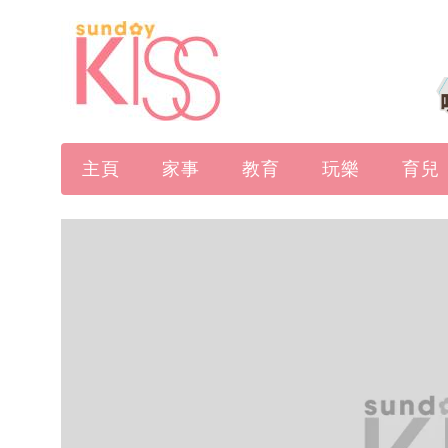
主頁
家事
教育
玩樂
育兒