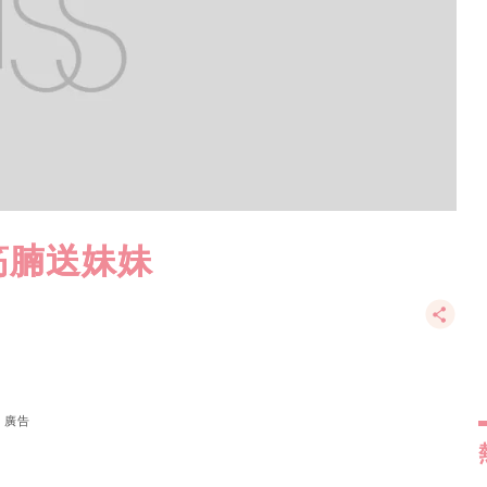
筋腩送妹妹
廣告