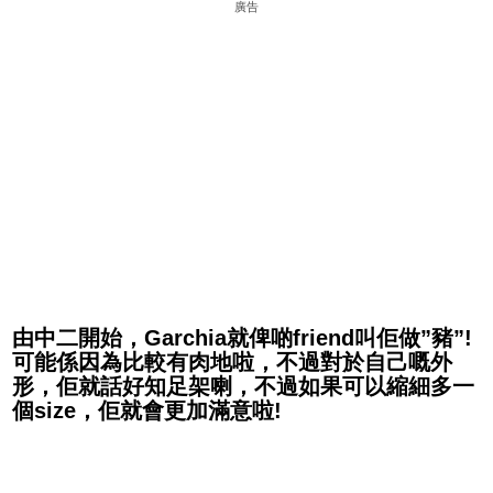
廣告
由中二開始，Garchia就俾啲friend叫佢做”豬”!
可能係因為比較有肉地啦，不過對於自己嘅外
形，佢就話好知足架喇，不過如果可以縮細多一
個size，佢就會更加滿意啦!