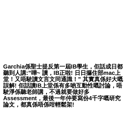
Garchia係聖士提反第一屆IB學生，佢話成日都
聽到人講:”嘩~ 讀，IB正啦! 日日攞住部mac上
堂！又唔駛讀文言文同通識！” 其實真係好大嘅
誤解! 佢話讀IB上堂係有多啲互動性嘅討論，唔
駛淨係聽老師講，不過就要做好多
Assessment，最後一年仲要寫份4千字嘅研究
論文，都真係唔係咁輕鬆架!