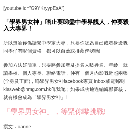
[youtube id=”G9YKryypEsA”]
「學界男女神」唔止要睇盡中學界靚人，仲要殺
入大專界！
所以無論你係讀緊中學定大專，只要你認為自己或者身邊嘅
同學仔有呢個資格，都可以自薦或推薦俾我哋!
參加方法好簡單，只要將參加者及提名人嘅姓名、年齡、就
讀學校、個人專長、聯絡電話，仲有一個月內影嘅近照兩張
(全身及正面)，喺學界男女神facebook專頁 inbox或電郵到
kissweb@nmg.com.hk俾我哋；如果成功通過編輯部審核，
就有機會成為「學界男女神」!
「學界男女神」，等緊你嚟挑戰!
撰文: Joanne