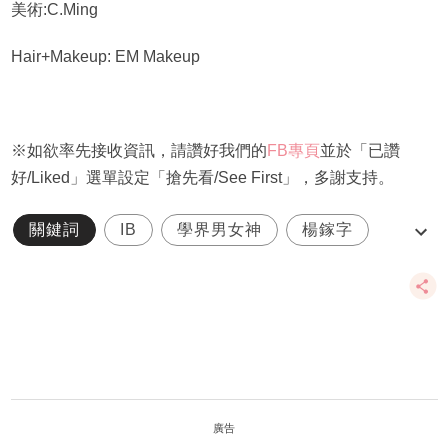
美術:C.Ming
Hair+Makeup: EM Makeup
※如欲率先接收資訊，請讚好我們的
FB專頁
並於「已讚
好/Liked」選單設定「搶先看/See First」，多謝支持。
關鍵詞
IB
學界男女神
楊鎵字
聖士提反書院
廣告