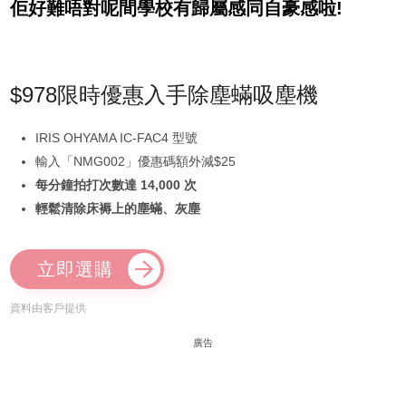
佢好難唔對呢間學校有歸屬感同自豪感啦!
$978限時優惠入手除塵蟎吸塵機
IRIS OHYAMA IC-FAC4 型號
輸入「NMG002」優惠碼額外減$25
每分鐘拍打次數達 14,000 次
輕鬆清除床褥上的塵蟎、灰塵
立即選購
資料由客戶提供
廣告