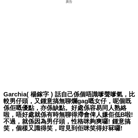
廣告
Garchia( 楊鎵字 ) 話自己係個唔識嗲聲嗲氣，比
較男仔頭，又鍾意搞無聊爛gag嘅女仔，呢個既
係佢嘅優點，亦係缺點。好處係容易同人熟絡
啦，唔好處就係有時無聊得滯會俾人嫌佢低B啦!
不過，就係因為男仔頭，性格咪夠爽囉! 鍾意搞
笑，個樣又識得笑，咁見到佢咪笑得好冧囉!