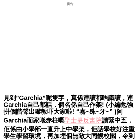
廣告
見到”Garchia”呢隻字，真係連讀都唔識讀，連
Garchia自己都話，個名係自己作架! (小編勉強
拼個諧聲出嚟教吓大家啦! “嘉~殊~牙~” )阿
Garchia而家喺赤柱嘅
聖士提反書院
讀緊中五，
佢係由小學部一直升上中學架，佢話學校好注重
學生學習環境，再加埋個無敵大同靚校園，令到