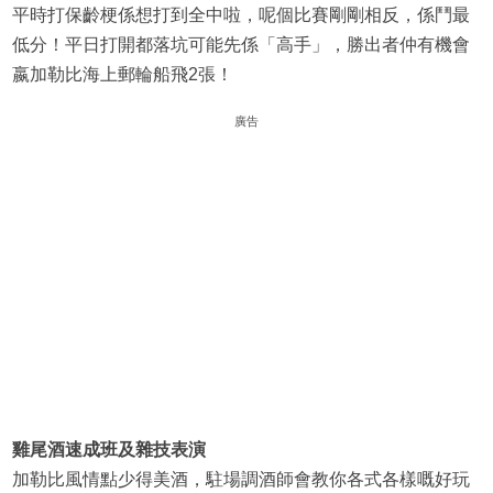
平時打保齡梗係想打到全中啦，呢個比賽剛剛相反，係鬥最
低分！平日打開都落坑可能先係「高手」，勝出者仲有機會
嬴加勒比海上郵輪船飛2張！
廣告
雞尾酒速成班及雜技表演
加勒比風情點少得美酒，駐場調酒師會教你各式各樣嘅好玩