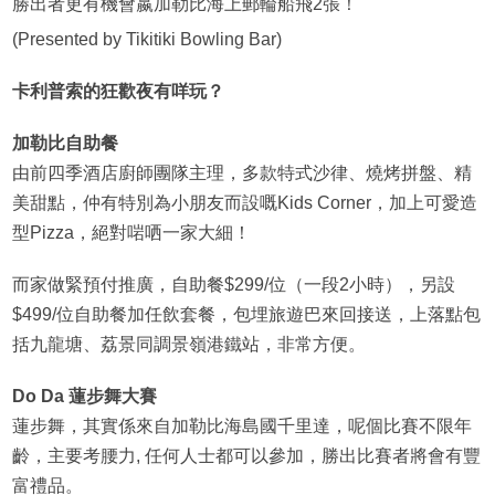
勝出者更有機會嬴加勒比海上郵輪船飛2張！
(Presented by Tikitiki Bowling Bar)
卡利普索的狂歡夜有咩玩？
加勒比自助餐
由前四季酒店廚師團隊主理，多款特式沙律、燒烤拼盤、精
美甜點，仲有特別為小朋友而設嘅Kids Corner，加上可愛造
型Pizza，絕對啱哂一家大細！
而家做緊預付推廣，自助餐$299/位（一段2小時），另設
$499/位自助餐加任飲套餐，包埋旅遊巴來回接送，上落點包
括九龍塘、荔景同調景嶺港鐵站，非常方便。
Do Da 蓮步舞大賽
蓮步舞，其實係來自加勒比海島國千里達，呢個比賽不限年
齡，主要考腰力, 任何人士都可以參加，勝出比賽者將會有豐
富禮品。