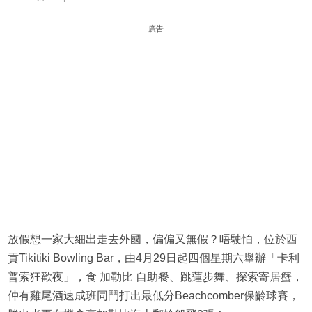
廣告
放假想一家大細出走去外國，偏偏又無假？唔駛怕，位於西
貢Tikitiki Bowling Bar，由4月29日起四個星期六舉辦「卡利
普索狂歡夜」，食 加勒比 自助餐、跳蓮步舞、探索寄居蟹，
仲有雞尾酒速成班同鬥打出最低分Beachcomber保齡球賽，