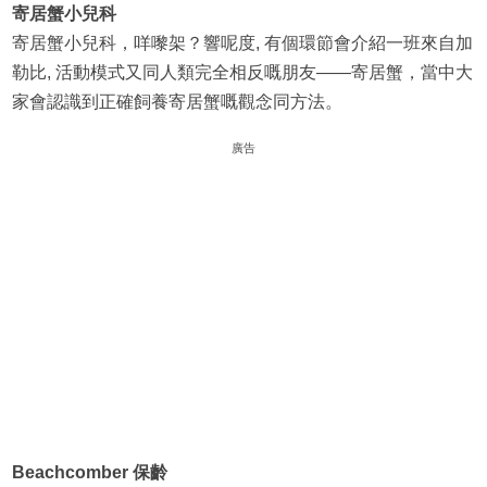
寄居蟹小兒科
寄居蟹小兒科，咩嚟架？響呢度, 有個環節會介紹一班來自加
勒比, 活動模式又同人類完全相反嘅朋友——寄居蟹，當中大
家會認識到正確飼養寄居蟹嘅觀念同方法。
廣告
Beachcomber 保齡