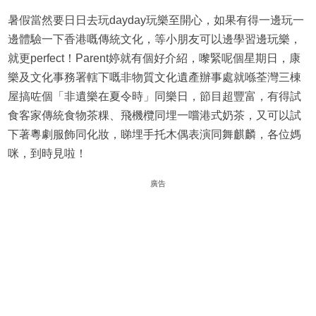
暑假當然要日日去玩dayday玩樂至開心，如果有得一邊玩一
邊體驗一下香港嘅傳統文化，等小朋友可以邊學習邊玩樂，
就更perfect！Parent婷就有個好介紹，嚟緊呢個星期日，康
樂及文化事務署轄下嘅非物質文化遺產辦事處就喺荃灣三棟
屋搞咗個「非遺樂在夏令時」同樂日，節目超豐富，有得試
食客家傳統食物茶粿、飛機欖同埋一嚐港式奶茶，又可以試
下著粵劇服飾同化妝，睇埋手托木偶表演同舞麒麟，各位媽
咪，到時見啦！
廣告