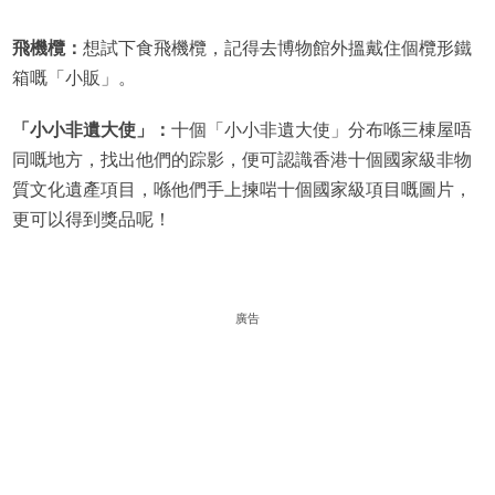
飛機欖：
想試下食飛機欖，記得去博物館外搵戴住個欖形鐵
箱嘅「小販」。
「小小非遺大使」：
十個「小小非遺大使」分布喺三棟屋唔
同嘅地方，找出他們的踪影，便可認識香港十個國家級非物
質文化遺產項目，喺他們手上揀啱十個國家級項目嘅圖片，
更可以得到獎品呢！
廣告