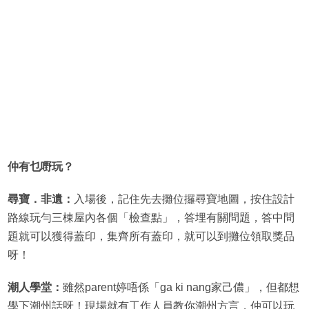
仲有乜嘢玩？
尋寶．非遺：
入場後，記住先去攤位攞尋寶地圖，按住設計
路線玩勻三棟屋內各個「檢查點」，答埋有關問題，答中問
題就可以獲得蓋印，集齊所有蓋印，就可以到攤位領取獎品
呀！
潮人學堂：
雖然parent婷唔係「ga ki nang家己儂」，但都想
學下潮州話呀！現場就有工作人員教你潮州方言，仲可以玩