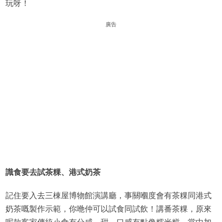
玩呀！
廣告
識食要去試
茶粿
、
港式奶茶
記住要入去三棟屋博物館演講廳，事關嗰度會有茶粿同港式
奶茶嘅製作示範，你咃仲可以試食同試飲！講番茶粿，原來