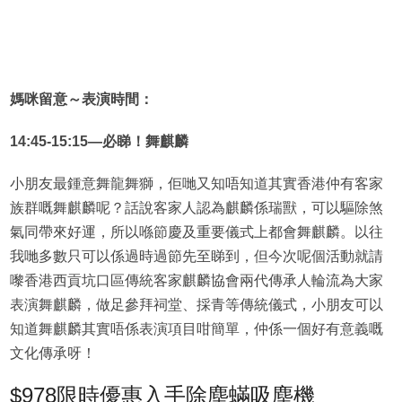
媽咪留意
～
表演時間：
14:45-15:15—
必睇
！
舞
麒麟
小朋友最鍾意舞龍舞獅，佢哋又知唔知道其實香港仲有客家
族群嘅舞麒麟呢？話說客家人認為麒麟係瑞獸，可以驅除煞
氣同帶來好運，所以喺節慶及重要儀式上都會舞麒麟。以往
我哋多數只可以係過時過節先至睇到，但今次呢個活動就請
嚟香港西貢坑口區傳統客家麒麟協會兩代傳承人輪流為大家
表演舞麒麟，做足參拜祠堂、採青等傳統儀式，小朋友可以
知道舞麒麟其實唔係表演項目咁簡單，仲係一個好有意義嘅
文化傳承呀！
$978限時優惠入手除塵蟎吸塵機