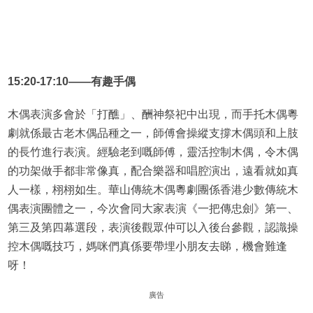
15:20-17:10——
有趣手偶
木偶表演多會於「打醮」、酬神祭祀中出現，而手托木偶粵
劇就係最古老木偶品種之一，師傅會操縱支撐木偶頭和上肢
的長竹進行表演。經驗老到嘅師傅，靈活控制木偶，令木偶
的功架做手都非常像真，配合樂器和唱腔演出，遠看就如真
人一樣，栩栩如生。華山傳統木偶粵劇團係香港少數傳統木
偶表演團體之一，今次會同大家表演《一把傳忠劍》第一、
第三及第四幕選段，表演後觀眾仲可以入後台參觀，認識操
控木偶嘅技巧，媽咪們真係要帶埋小朋友去睇，機會難逢
呀！
廣告