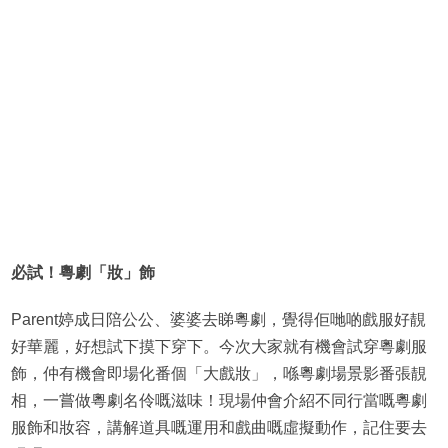
必試！
粵劇「妝」飾
Parent婷成日陪公公、婆婆去睇粵劇，覺得佢哋啲戲服好靚
好華麗，好想試下摸下穿下。今次大家就有機會試穿粵劇服
飾，仲有機會即場化番個「大戲妝」，喺粵劇場景影番張靚
相，一嘗做粵劇名伶嘅滋味！現場仲會介紹不同行當嘅粵劇
服飾和妝容，講解道具嘅運用和戲曲嘅虛擬動作，記住要去