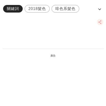
關鍵詞
2018髮色
啡色系髮色
新年
髮型
廣告