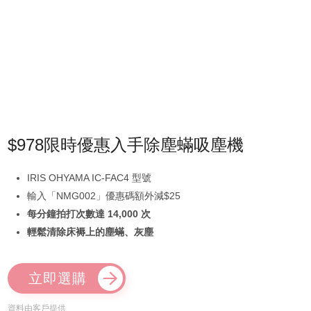
$978限時優惠入手除塵蟎吸塵機
IRIS OHYAMA IC-FAC4 型號
輸入「NMG002」優惠碼額外減$25
每分鐘拍打次數達 14,000 次
輕鬆清除床褥上的塵蟎、灰塵
立即選購
資料由客戶提供