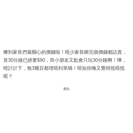
嚟到家長們最關心的價錢啦！唔少家長睇完個價錢都話貴，
首30分鐘已經要$90，而小朋友又點會只玩30分鐘啊！嘩，
咁計計下，無3幾百都埋唔到單喎！唔知你哋又覺得抵唔抵
呢？
廣告