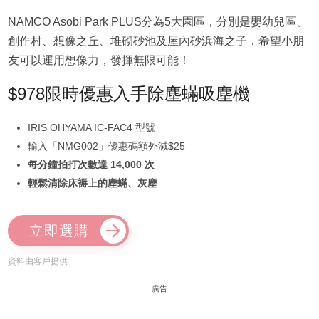
NAMCO Asobi Park PLUS分為5大園區，分別是嬰幼兒區、
創作村、想像之丘、堆砌砂池及屋內砂浜海之子，希望小朋
友可以運用想像力，發揮無限可能！
$978限時優惠入手除塵蟎吸塵機
IRIS OHYAMA IC-FAC4 型號
輸入「NMG002」優惠碼額外減$25
每分鐘拍打次數達 14,000 次
輕鬆清除床褥上的塵蟎、灰塵
立即選購
資料由客戶提供
廣告