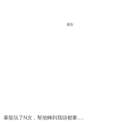
廣告
暴龍玩了N次，幫他轉到我頭都暈….