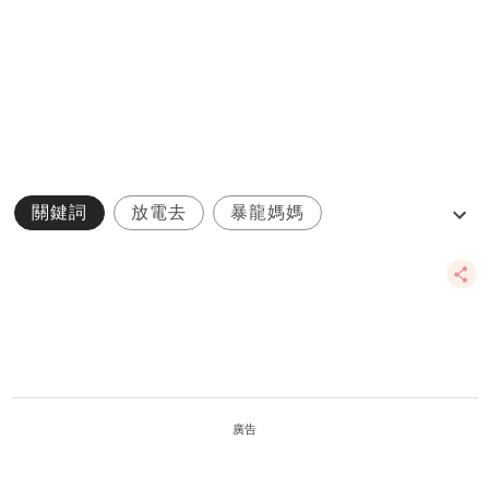
關鍵詞
放電去
暴龍媽媽
港台混血小暴龍
科學園
廣告