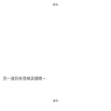
廣告
另一邊則有滑梯及韆鞦～
廣告