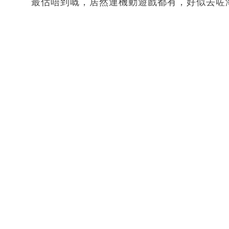
最估唔到嘅，居然連機動遊戲都有，好似去咗