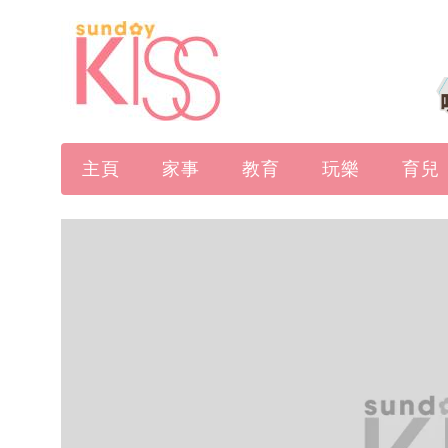
主頁
家事
教育
玩樂
育兒