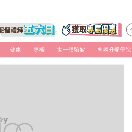
健康
專欄
世一體驗館
爸媽升呢學院