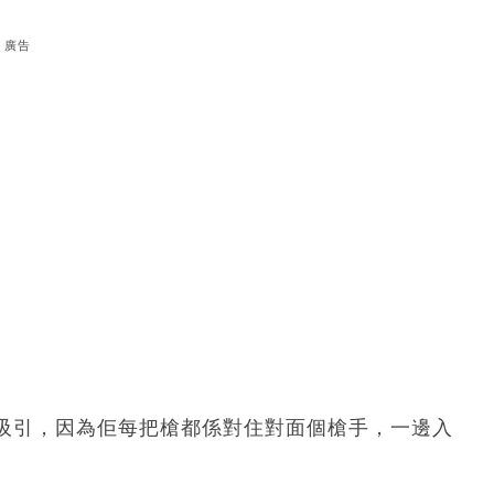
廣告
吸引，因為佢每把槍都係對住對面個槍手，一邊入