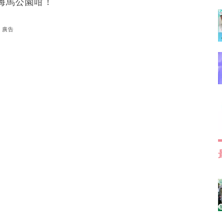
海馬公園咁！
廣告