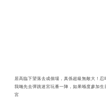
居高臨下望落去成個場，真係超級無敵大！忍
我哋先去彈跳迷宮玩番一陣，如果喺度參加生
宮