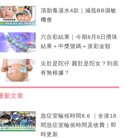
清胎毒湯水4款｜減低BB濕敏
機會
六合彩結果｜今期8月6日攪珠
結果＋中獎號碼＋派彩金額
尖肚是陀仔 圓肚是陀女？到底
有無根據？
最新文章
急症室輪候時間8.6 ｜全港18
間急症室輪侯時間及收費｜即
時更新