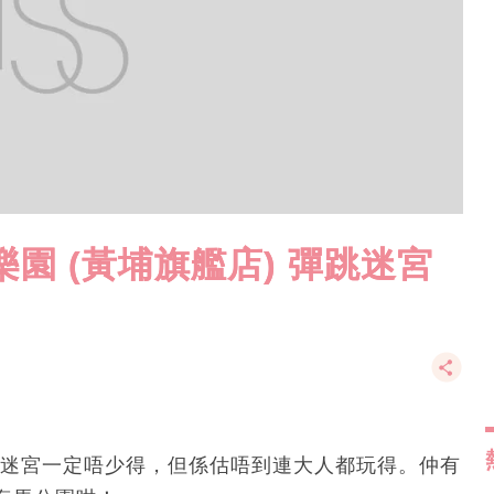
園 (黃埔旗艦店) 彈跳迷宮
彈跳迷宮一定唔少得，但係估唔到連大人都玩得。仲有