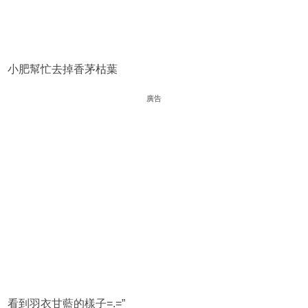
小肥幫忙去掉香茅枯葉
廣告
看到羽衣甘藍的樣子=.=”