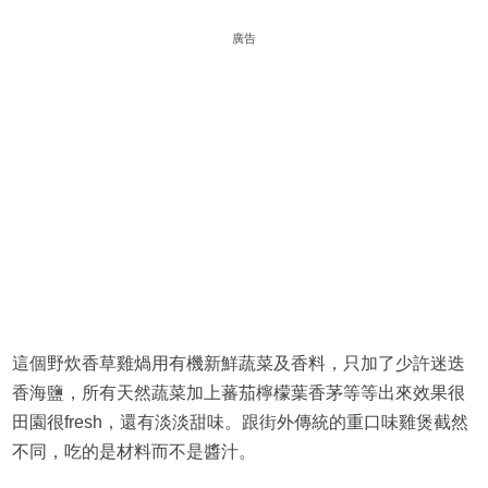
廣告
這個野炊香草雞煱用有機新鮮蔬菜及香料，只加了少許迷迭
香海鹽，所有天然蔬菜加上蕃茄檸檬葉香茅等等出來效果很
田園很fresh，還有淡淡甜味。跟街外傳統的重口味雞煲截然
不同，吃的是材料而不是醬汁。