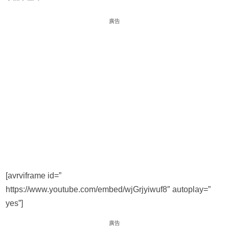
廣告
[avrviframe id=”
https://www.youtube.com/embed/wjGrjyiwuf8″ autoplay=”
yes”]
廣告