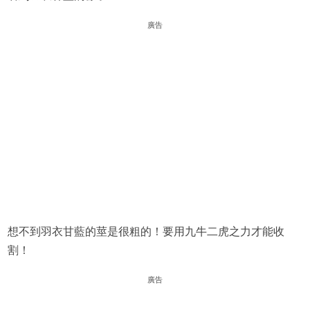
廣告
想不到羽衣甘藍的莖是很粗的！要用九牛二虎之力才能收
割！
廣告