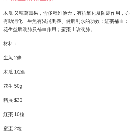
木瓜 又稱萬壽果，含多種維他命，有抗氧化及防癌作用，亦
有助消化；生魚有滋補調養、健脾利水的功效；紅棗補血；
花生益脾潤肺及補血作用；蜜棗止咳潤肺。
材料：
生魚 2條
木瓜 1/2個
花生 50g
豬展 $30
紅棗 10粒
蜜棗 2粒