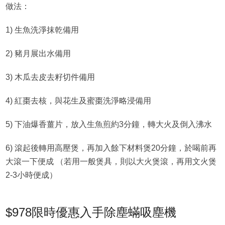
做法：
1) 生魚洗淨抹乾備用
2) 豬月展出水備用
3) 木瓜去皮去籽切件備用
4) 紅棗去核，與花生及蜜棗洗淨略浸備用
5) 下油爆香薑片，放入生魚煎約3分鐘，轉大火及倒入沸水
6) 滾起後轉用高壓煲，再加入餘下材料煲20分鐘，於喝前再
大滾一下便成 （若用一般煲具，則以大火煲滾，再用文火煲
2-3小時便成）
$978限時優惠入手除塵蟎吸塵機