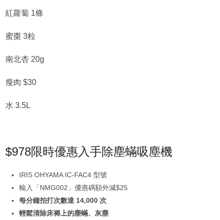
紅蘿蔔 1條
蜜棗 3粒
南北杏 20g
瘦肉 $30
水 3.5L
$978限時優惠入手除塵蟎吸塵機
IRIS OHYAMA IC-FAC4 型號
輸入「NMG002」優惠碼額外減$25
每分鐘拍打次數達 14,000 次
輕鬆清除床褥上的塵蟎、灰塵