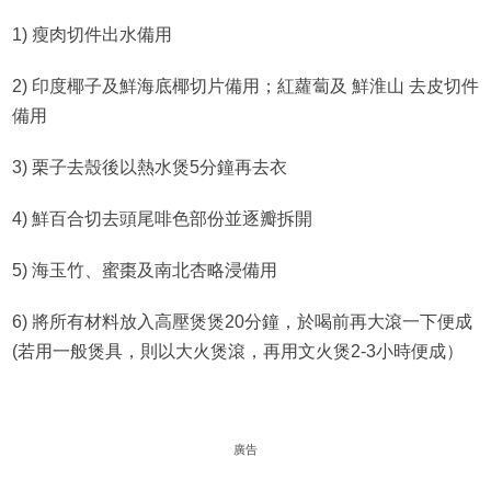
1) 瘦肉切件出水備用
2) 印度椰子及鮮海底椰切片備用；紅蘿蔔及 鮮淮山 去皮切件
備用
3) 栗子去殼後以熱水煲5分鐘再去衣
4) 鮮百合切去頭尾啡色部份並逐瓣拆開
5) 海玉竹、蜜棗及南北杏略浸備用
6) 將所有材料放入高壓煲煲20分鐘，於喝前再大滾一下便成
(若用一般煲具，則以大火煲滾，再用文火煲2-3小時便成）
廣告