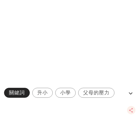
關鍵詞
升小
小學
父母的壓力
雙職媽媽