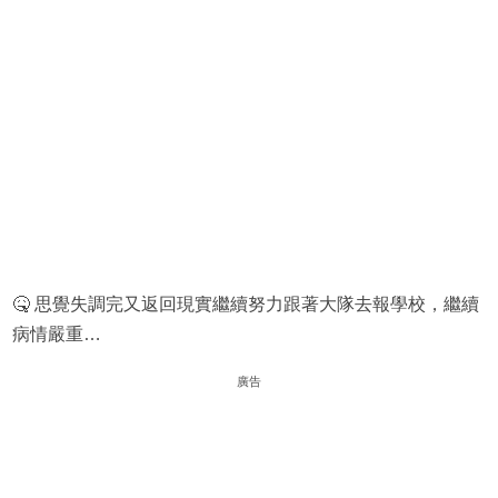
🤒 思覺失調完又返回現實繼續努力跟著大隊去報學校，繼續
病情嚴重…
廣告