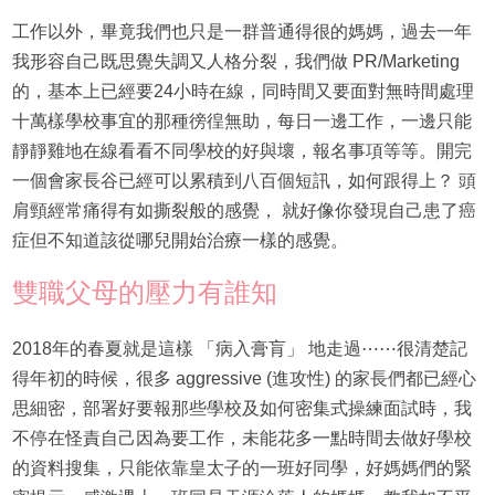
工作以外，畢竟我們也只是一群普通得很的媽媽，過去一年
我形容自己既思覺失調又人格分裂，我們做 PR/Marketing
的，基本上已經要24小時在線，同時間又要面對無時間處理
十萬樣學校事宜的那種徬徨無助，每日一邊工作，一邊只能
靜靜雞地在線看看不同學校的好與壞，報名事項等等。開完
一個會家長谷已經可以累積到八百個短訊，如何跟得上？ 頭
肩頸經常痛得有如撕裂般的感覺， 就好像你發現自己患了癌
症但不知道該從哪兒開始治療一樣的感覺。
雙職父母的壓力有誰知
2018年的春夏就是這樣 「病入膏肓」 地走過⋯⋯很清楚記
得年初的時候，很多 aggressive (進攻性) 的家長們都已經心
思細密，部署好要報那些學校及如何密集式操練面試時，我
不停在怪責自己因為要工作，未能花多一點時間去做好學校
的資料搜集，只能依靠皇太子的一班好同學，好媽媽們的緊