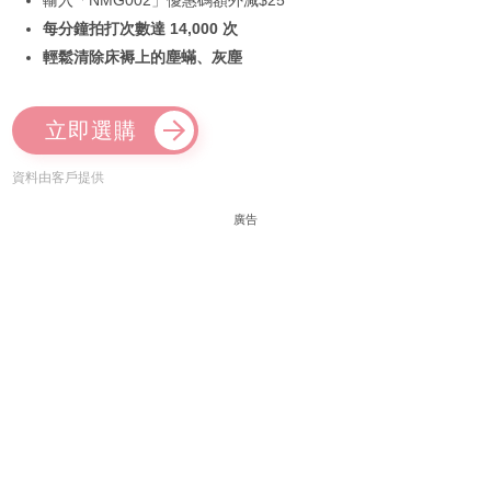
輸入「NMG002」優惠碼額外減$25
每分鐘拍打次數達 14,000 次
輕鬆清除床褥上的塵蟎、灰塵
立即選購
資料由客戶提供
廣告