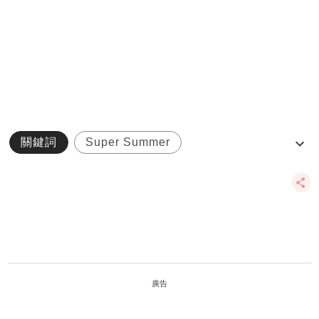
關鍵詞
Super Summer
亞洲國際博覽館
夏日任玩優惠
妖怪手錶
廣告