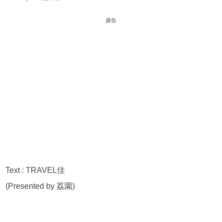
廣告
Text : TRAVEL佳
(Presented by 荔園)