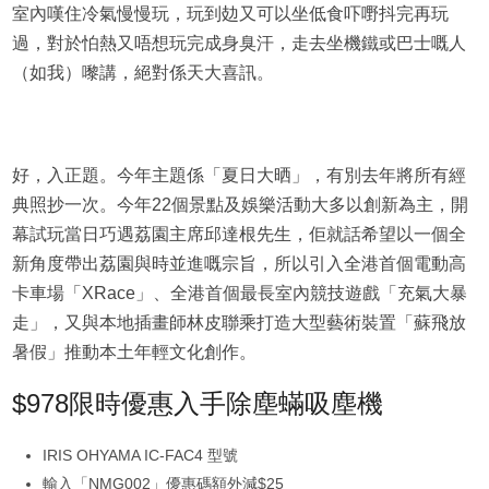
室內嘆住冷氣慢慢玩，玩到攰又可以坐低食吓嘢抖完再玩
過，對於怕熱又唔想玩完成身臭汗，走去坐機鐵或巴士嘅人
（如我）嚟講，絕對係天大喜訊。
好，入正題。今年主題係「夏日大晒」，有別去年將所有經
典照抄一次。今年22個景點及娛樂活動大多以創新為主，開
幕試玩當日巧遇荔園主席邱達根先生，佢就話希望以一個全
新角度帶出荔園與時並進嘅宗旨，所以引入全港首個電動高
卡車場「XRace」、全港首個最長室內競技遊戲「充氣大暴
走」，又與本地插畫師林皮聯乘打造大型藝術裝置「蘇飛放
暑假」推動本土年輕文化創作。
$978限時優惠入手除塵蟎吸塵機
IRIS OHYAMA IC-FAC4 型號
輸入「NMG002」優惠碼額外減$25