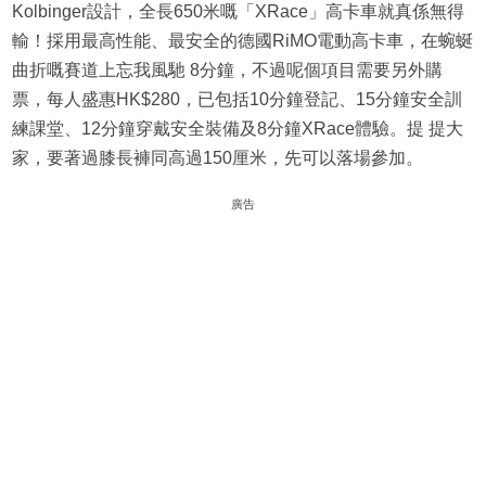
Kolbinger設計，全長650米嘅「XRace」高卡車就真係無得
輸！採用最高性能、最安全的德國RiMO電動高卡車，在蜿蜒
曲折嘅賽道上忘我風馳 8分鐘，不過呢個項目需要另外購
票，每人盛惠HK$280，已包括10分鐘登記、15分鐘安全訓
練課堂、12分鐘穿戴安全裝備及8分鐘XRace體驗。提 提大
家，要著過膝長褲同高過150厘米，先可以落場參加。
廣告