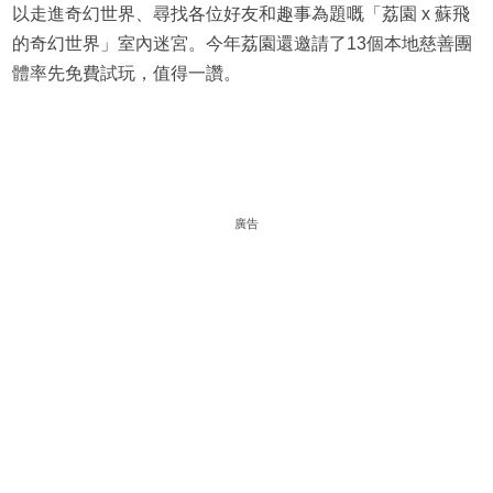
以走進奇幻世界、尋找各位好友和趣事為題嘅「荔園 x 蘇飛
的奇幻世界」室內迷宮。今年荔園還邀請了13個本地慈善團
體率先免費試玩，值得一讚。
廣告