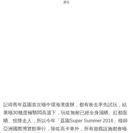
廣告
記得舊年荔園首次喺中環海濱復辦，都有衝去率先試玩，結
果喺30幾度極翳悶高溫下，玩咗無耐已經全身濕晒、紅都面
晒、投降走人，所以今年「荔園Super Summer 2016」移師
亞洲國際博覽館舉行，除咗高卡車外，所有遊戲設施都會喺