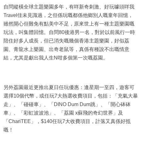
自問縱橫全球主題樂園多年，有咩新奇刺激、好玩噱頭咩我
Travel佳未見識過，之但係玩嘅都係他鄉別人嘅童年回憶，
雖然開心但難免有點美中不足，原來世上有一種主題樂園嘅
玩法，叫集體回憶。自問80後港男一名，對於以前風行一時
陪住好多人成長，但已消失嘅幾個香港主題樂園，好似荔
園、青龍水上樂園、出奇老鼠等，真係有種說不出嘅情意
結，尤其是獻出我人生N咁多個第一次嘅荔園。
另外荔園最近更推出夏日任玩優惠：逢星期一至四，遊客可
選擇10個代幣，或任玩7大熱選收費項目，包括：「充氣大暴
走」、「碰碰車」、「DINO Dum Dum跳」、「開心砵砵
車」、「彩虹波波池」、「荔園 x蘇飛的奇幻世界」及
「ChariTEE」，$140任玩7大收費項目，計落又真係好抵
嘅！