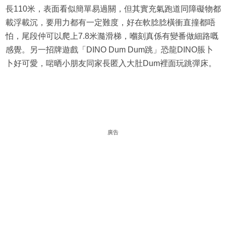
長110米，表面看似簡單易過關，但其實充氣跑道同障礙物都
載浮載沉，要用力都有一定難度，好在軟腍腍橫衝直撞都唔
怕，尾段仲可以爬上7.8米瀡滑梯，嗰刻真係有變番做細路嘅
感覺。另一招牌遊戲「DINO Dum Dum跳」恐龍DINO脹卜
卜好可愛，啱晒小朋友同家長匿入大肚Dum裡面玩跳彈床。
廣告