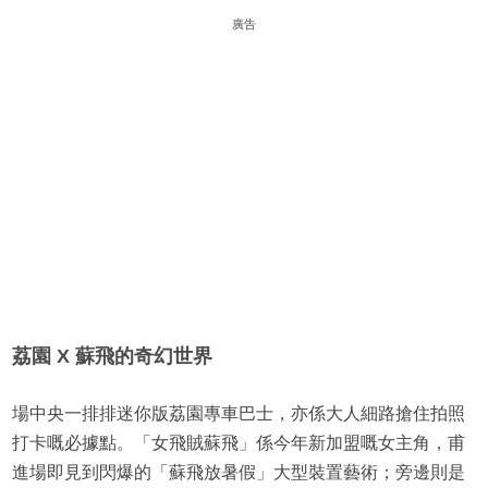
廣告
荔園 X 蘇飛的奇幻世界
場中央一排排迷你版荔園專車巴士，亦係大人細路搶住拍照
打卡嘅必據點。「女飛賊蘇飛」係今年新加盟嘅女主角，甫
進場即見到閃爆的「蘇飛放暑假」大型裝置藝術；旁邊則是