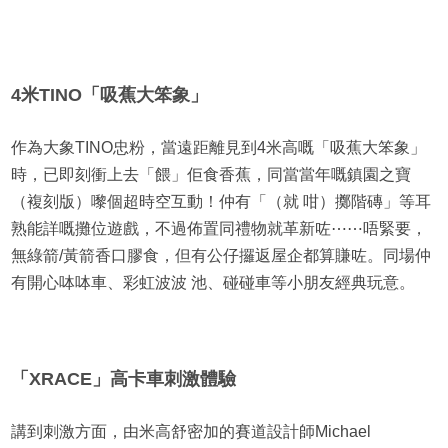
4米TINO「吸蕉大笨象」
作為大象TINO忠粉，當遠距離見到4米高嘅「吸蕉大笨象」
時，已即刻衝上去「餵」佢食香蕉，同當當年嘅鎮園之寶
（複刻版）嚟個超時空互動！仲有「（就 咁）擲階磚」等耳
熟能詳嘅攤位遊戲，不過佈置同禮物就革新咗⋯⋯唔緊要，
無綠箭/黃箭香口膠食，但有公仔攞返屋企都算賺咗。同場仲
有開心呠呠車、彩虹波波 池、碰碰車等小朋友經典玩意。
「XRACE」高卡車刺激體驗
講到刺激方面，由米高舒密加的賽道設計師Michael