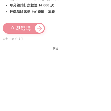
每分鐘拍打次數達 14,000 次
輕鬆清除床褥上的塵蟎、灰塵
立即選購
資料由客戶提供
廣告