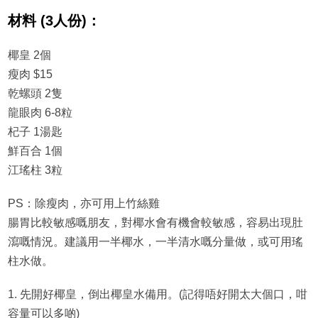
材料 (3人份)：
椰皇 2個
瘦肉 $15
乾螺頭 2隻
龍眼肉 6-8粒
杞子 1湯匙
鮮百合 1個
江瑤柱 3粒
PS：除瘦肉，亦可用上竹絲雞
腸胃比較敏感嘅朋友，對椰水會有機會較敏感，容易出現肚
瀉嘅情況。建議用一半椰水，一半清水嘅分量做，或可用瑤
柱水做。
1. 先開好椰皇，倒出椰皇水備用。(記得唔好開太大個口，咁
容量可以多啲)