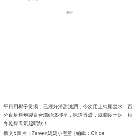
廣告
平日用椰子煲湯，已經好清甜滋潤，今次用上純椰皇水，百
分百足料炮製百合螺頭燉椰皇，味道香濃，滋潤度十足，秋
冬乾燥天氣超啱飲！
撰文&圖片：Zareen媽媽小煮意 | 編輯：Chloe