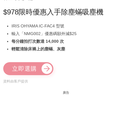
$978限時優惠入手除塵蟎吸塵機
IRIS OHYAMA IC-FAC4 型號
輸入「NMG002」優惠碼額外減$25
每分鐘拍打次數達 14,000 次
輕鬆清除床褥上的塵蟎、灰塵
立即選購
資料由客戶提供
廣告