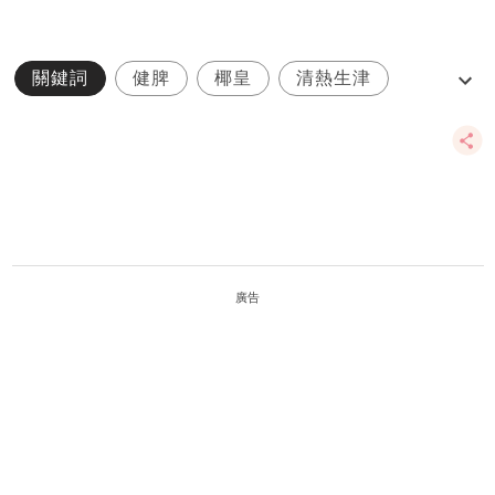
關鍵詞
健脾
椰皇
清熱生津
潤肺止咳
廣告