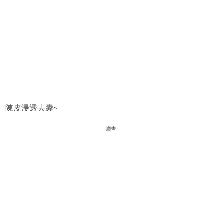
陳皮浸透去囊~
廣告