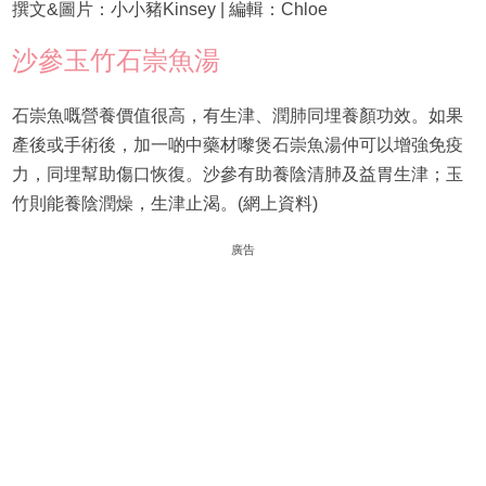
撰文&圖片：小小豬Kinsey | 編輯：Chloe
沙參玉竹石崇魚湯
石崇魚嘅營養價值很高，有生津、潤肺同埋養顏功效。如果
產後或手術後，加一啲中藥材嚟煲石崇魚湯仲可以增強免疫
力，同埋幫助傷口恢復。沙參有助養陰清肺及益胃生津；玉
竹則能養陰潤燥，生津止渴。(網上資料)
廣告