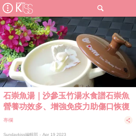
石崇魚湯｜沙參玉竹湯水食譜石崇魚
營養功效多、增強免疫力助傷口恢復
專欄
Sundaykiss編輯部
Apr 19 2023