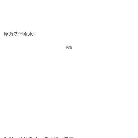
瘦肉洗淨汆水~
廣告