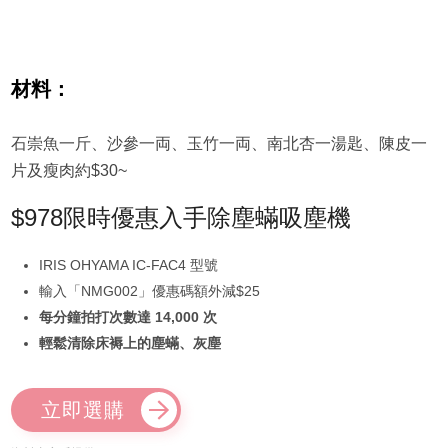
材料：
石崇魚一斤、沙參一両、玉竹一両、南北杏一湯匙、陳皮一
片及瘦肉約$30~
$978限時優惠入手除塵蟎吸塵機
IRIS OHYAMA IC-FAC4 型號
輸入「NMG002」優惠碼額外減$25
每分鐘拍打次數達 14,000 次
輕鬆清除床褥上的塵蟎、灰塵
立即選購