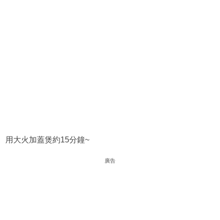
用大火加蓋煲約15分鐘~
廣告