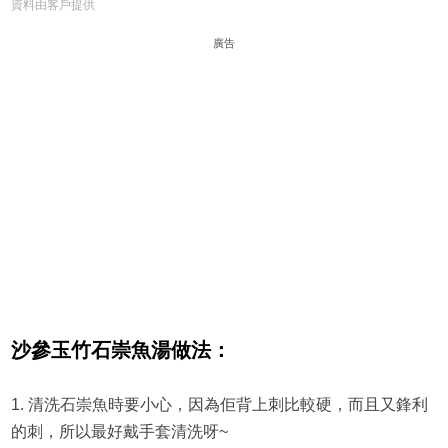
資料由客戶提供
廣告
沙參玉竹石崇魚湯
做法：
1. 清洗石崇魚時要小心，因為佢背上刺比較硬，而且又鋒利
的刺，所以最好戴手套清洗呀~