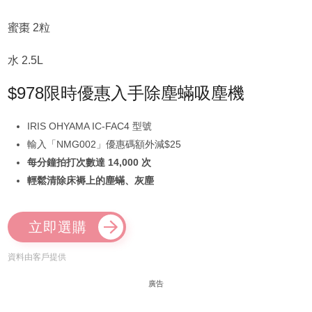
蜜棗 2粒
水 2.5L
$978限時優惠入手除塵蟎吸塵機
IRIS OHYAMA IC-FAC4 型號
輸入「NMG002」優惠碼額外減$25
每分鐘拍打次數達 14,000 次
輕鬆清除床褥上的塵蟎、灰塵
立即選購
資料由客戶提供
廣告