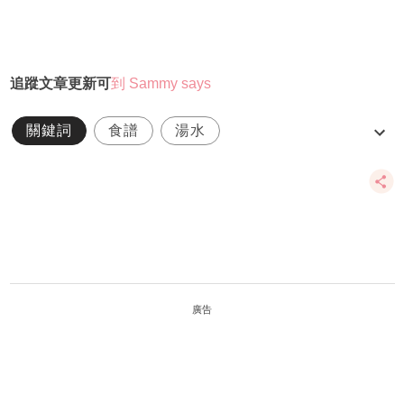
追
蹤文章更新
可
到 Sammy says
關鍵詞
食譜
湯水
沙參玉竹蓮子魚尾湯
健脾開胃
廣告