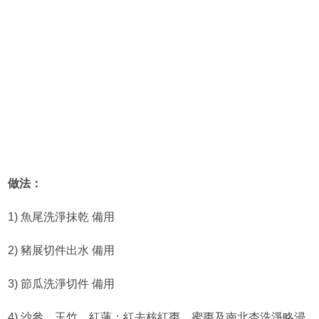
做法：
1) 魚尾洗淨抹乾 備用
2) 豬展切件出水 備用
3) 節瓜洗淨切件 備用
4) 沙參、玉竹、紅蓮；紅去核紅棗、蜜棗及南北杏洗淨略浸