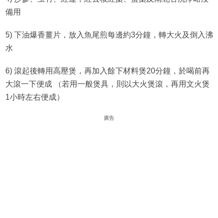
備用
5) 下油爆香薑片，放入魚尾煎每邊約3分鐘，轉大火及倒入沸
水
6) 滾起後轉用高壓煲，再加入餘下材料煲20分鐘，於喝前再
大滾一下便成 （若用一般煲具，則以大火煲滾，再用文火煲
1小時左右便成）
廣告