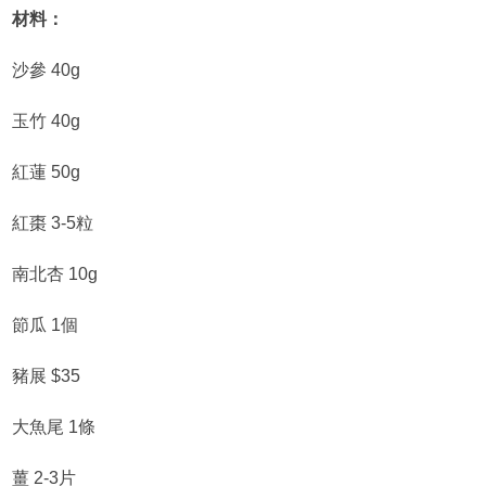
材料：
沙參 40g
玉竹 40g
紅蓮 50g
紅棗 3-5粒
南北杏 10g
節瓜 1個
豬展 $35
大魚尾 1條
薑 2-3片