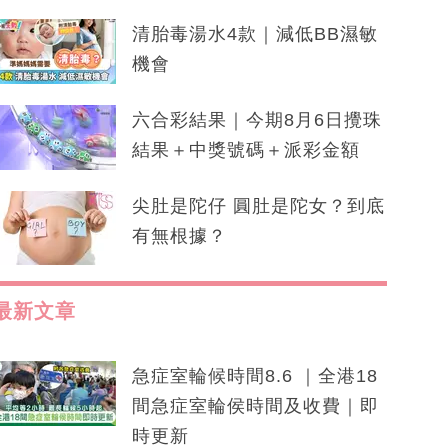
清胎毒湯水4款｜減低BB濕敏
機會
六合彩結果｜今期8月6日攪珠
結果＋中獎號碼＋派彩金額
尖肚是陀仔 圓肚是陀女？到底
有無根據？
最新文章
急症室輪候時間8.6 ｜全港18
間急症室輪侯時間及收費｜即
時更新