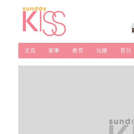
主頁
家事
教育
玩樂
育兒