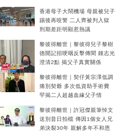
香港母子大鬧機場 母親被兒子
踢後再咬警 二人齊被判入獄
刑期差距明顯惹熱議
黎彼得離世｜黎彼得兒子黎樹
德開記招哽咽反擊傳聞 鍾志光
澄清2點 揭父子真實關係
黎彼得離世｜契仔黃宗澤低調
痛別契爺 多次低資助手術費
罕揭二人超越血緣父子情
黎彼得離世｜許冠傑親筆悼文
送別昔日拍檔 傳因1個女人兄
弟決裂30年 親解多年不和恩