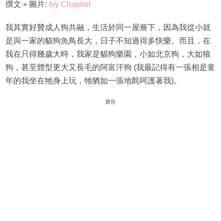
撰文＋圖片:
Ivy Channel
我其實好贊成人狗共融，生活於同一屋簷下，因為我從小就
是與一家的貓狗魚鳥長大，日子不知過得多快樂。而且，在
我在只得幾歲大時，我家是貓狗樂園，小如北京狗，大如狼
狗，甚至體型更大又長毛的阿富汗狗 (我最記得有一張相是童
年的我坐在牠身上玩，牠猶如一張地氈呵護著我)。
廣告