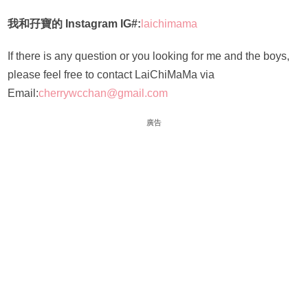
我和孖寶的 Instagram IG#:
laichimama
If there is any question or you looking for me and the boys,
please feel free to contact LaiChiMaMa via
Email:
cherrywcchan@gmail.com
廣告