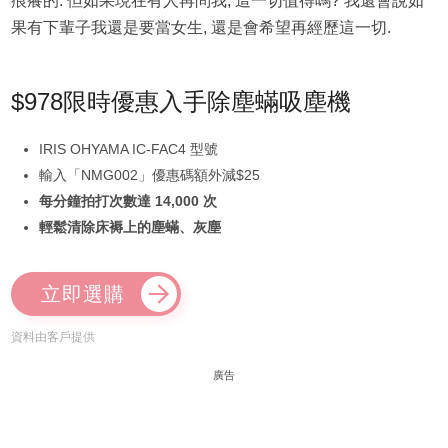
痕癢的. 但如果現在有人再問我, 這一切值得嗎? 我還會說如
果有下輩子我還是要當女生, 還是會希望再經歷這一切.
$978限時優惠入手除塵蟎吸塵機
IRIS OHYAMA IC-FAC4 型號
輸入「NMG002」優惠碼額外減$25
每分鐘拍打次數達 14,000 次
輕鬆清除床褥上的塵蟎、灰塵
立即選購
資料由客戶提供
廣告