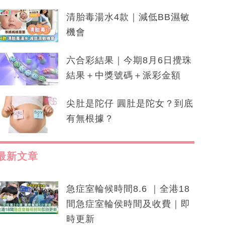
清胎毒湯水4款｜減低BB濕敏
機會
六合彩結果｜今期8月6日攪珠
結果＋中獎號碼＋派彩金額
尖肚是陀仔 圓肚是陀女？到底
有無根據？
最新文章
急症室輪候時間8.6 ｜全港18
間急症室輪侯時間及收費｜即
時更新