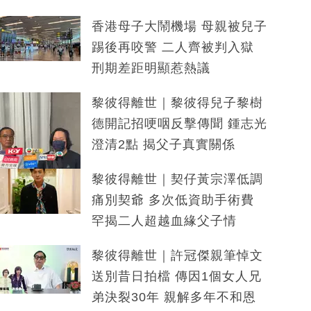
香港母子大鬧機場 母親被兒子
踢後再咬警 二人齊被判入獄
刑期差距明顯惹熱議
黎彼得離世｜黎彼得兒子黎樹
德開記招哽咽反擊傳聞 鍾志光
澄清2點 揭父子真實關係
黎彼得離世｜契仔黃宗澤低調
痛別契爺 多次低資助手術費
罕揭二人超越血緣父子情
黎彼得離世｜許冠傑親筆悼文
送別昔日拍檔 傳因1個女人兄
弟決裂30年 親解多年不和恩