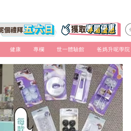
健康
專欄
世一體驗館
爸媽升呢學院