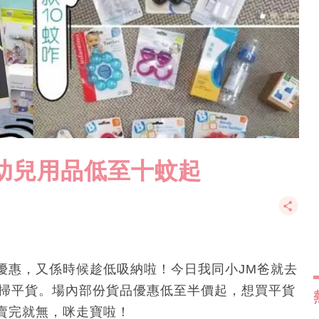
幼兒用品低至十蚊起
優惠，又係時候趁低吸納啦！今日我同小JM爸就去
，諗住掃平貨。場內部份貨品優惠低至半價起，想買平貨
賣完就無，咪走寶啦！