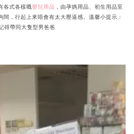
有各式各樣嘅
嬰兒用品
，由孕媽用品、初生用品至
夠闊，行起上來唔會有太大壓逼感。溫馨小提示：
、記得帶同大隻型男爸爸