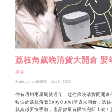
荔枝角歲晚清貨大開倉 嬰
專欄
Sundaykiss編輯部
Jan 14 2020
仲有唔夠兩星期就過年，趁住歲晚清貨同開倉
咗位於荔枝角嘅BabyOutlet清貨大開倉
就真係要快手啦，產品數量有限售完即止架！