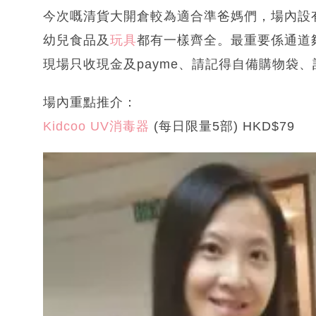
今次嘅清貨大開倉較為適合準爸媽們，場內設
幼兒食品及
玩具
都有一樣齊全。最重要係通道
現場只收現金及payme、請記得自備購物袋
場內重點推介：
Kidcoo UV消毒器
(每日限量5部) HKD$79