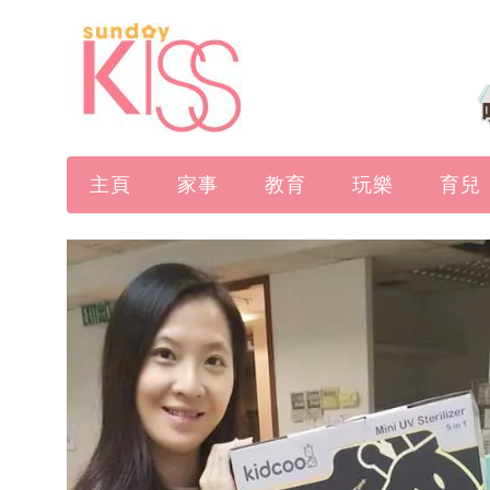
主頁
家事
教育
玩樂
育兒