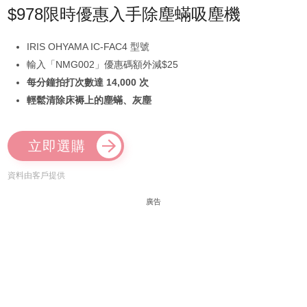
$978限時優惠入手除塵蟎吸塵機
IRIS OHYAMA IC-FAC4 型號
輸入「NMG002」優惠碼額外減$25
每分鐘拍打次數達 14,000 次
輕鬆清除床褥上的塵蟎、灰塵
立即選購
資料由客戶提供
廣告