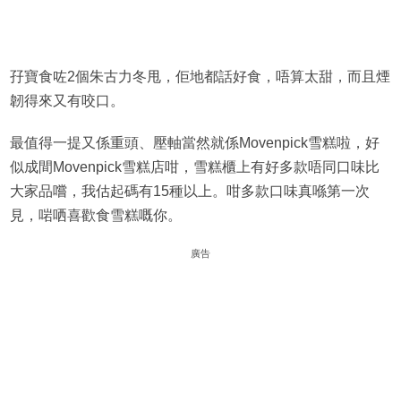
孖寶食咗2個朱古力冬甩，佢地都話好食，唔算太甜，而且煙
韌得來又有咬口。
最值得一提又係重頭、壓軸當然就係Movenpick雪糕啦，好
似成間Movenpick雪糕店咁，雪糕櫃上有好多款唔同口味比
大家品嚐，我估起碼有15種以上。咁多款口味真喺第一次
見，啱哂喜歡食雪糕嘅你。
廣告