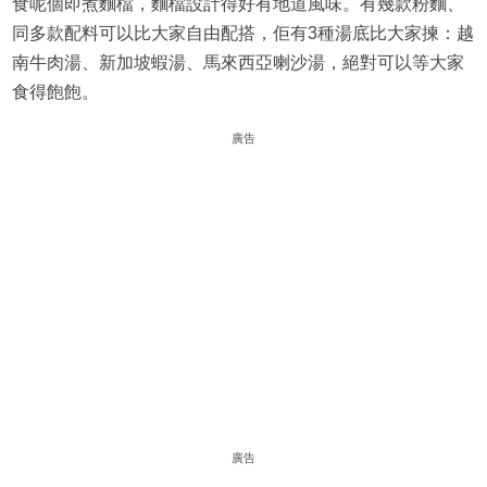
食呢個即煮麵檔，麵檔設計得好有地道風味。有幾款粉麵、
同多款配料可以比大家自由配搭，佢有3種湯底比大家揀：越
南牛肉湯、新加坡蝦湯、馬來西亞喇沙湯，絕對可以等大家
食得飽飽。
廣告
廣告