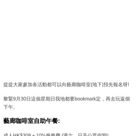
提提大家參加各活動都可以向藝廊咖啡室(地下)預先報名呀!
黎緊9月30日這個星期日我地都要bookmark定，再去玩返個
下午。
藝廊咖啡室自助午餐:
成人HK$308 + 10%服務費 (週六、日及公眾假期)