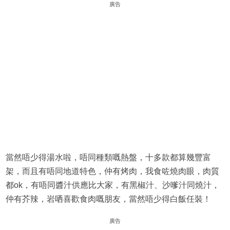
廣告
當然唔少得湯水啦，唔同種類嘅熱盤，十多款都算幾豐富
架，而且有唔同地道特色，仲有烤肉，我食咗燒肉眼，肉質
都ok，有唔同醬汁供應比大家，有黑椒汁、沙嗲汁同燒汁，
仲有芥辣，岩哂喜歡食肉嘅朋友，當然唔少得白飯任裝！
廣告