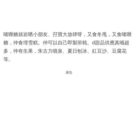
啫喱糖就岩哂小朋友、孖寶大放肆呀，又食冬甩，又食啫喱
糖，仲食埋雪糕。仲可以自己即製班戟、d甜品供應真喺超
多，仲有生果，朱古力噴泉、夏日刨冰、紅豆沙、豆腐花
等。
廣告