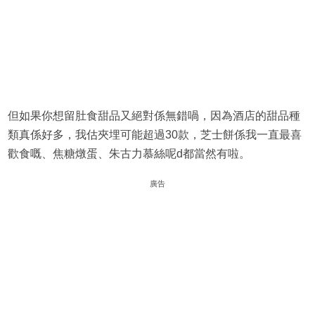
但如果你想留肚食甜品又絕對係無錯喎，因為酒店的甜品種
類真係好多，我估夾埋可能超過30款，芝士餅係我一直最喜
歡食嘅、焦糖燉蛋、朱古力慕絲呢d都當然有啦。
廣告