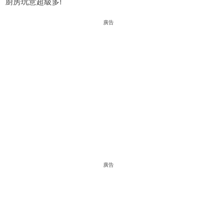
廚房玩意超級多!
廣告
廣告