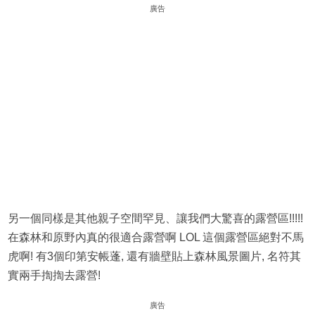
廣告
另一個同樣是其他親子空間罕見、讓我們大驚喜的露營區!!!!!
在森林和原野內真的很適合露營啊 LOL 這個露營區絕對不馬
虎啊! 有3個印第安帳蓬, 還有牆壁貼上森林風景圖片, 名符其
實兩手揈揈去露營!
廣告