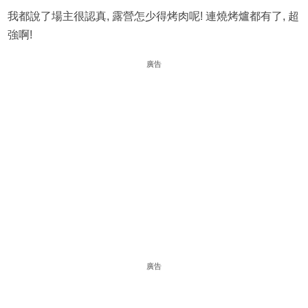
我都說了場主很認真, 露營怎少得烤肉呢! 連燒烤爐都有了, 超
強啊!
廣告
廣告