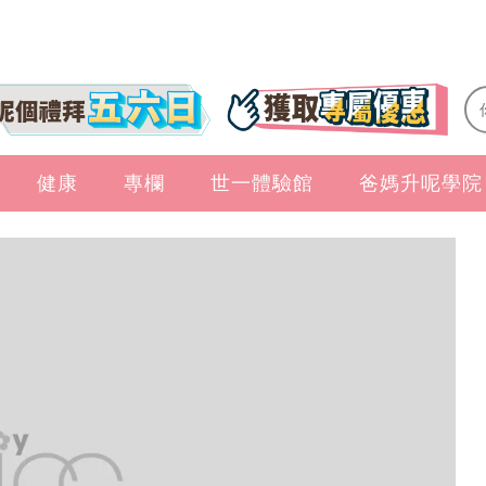
健康
專欄
世一體驗館
爸媽升呢學院