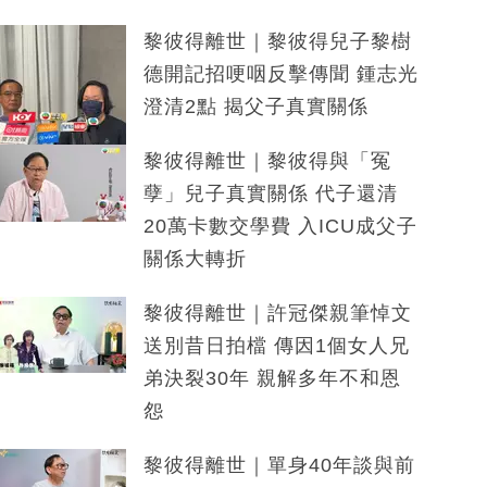
黎彼得離世｜黎彼得兒子黎樹
德開記招哽咽反擊傳聞 鍾志光
澄清2點 揭父子真實關係
黎彼得離世｜黎彼得與「冤
孽」兒子真實關係 代子還清
20萬卡數交學費 入ICU成父子
關係大轉折
黎彼得離世｜許冠傑親筆悼文
送別昔日拍檔 傳因1個女人兄
弟決裂30年 親解多年不和恩
怨
黎彼得離世｜單身40年談與前