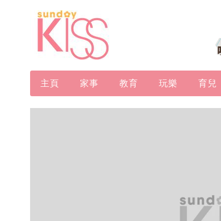
主頁
家事
教育
玩樂
育兒