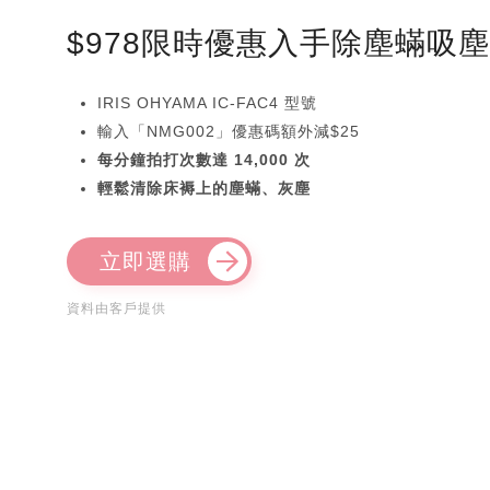
$978限時優惠入手除塵蟎吸
IRIS OHYAMA IC-FAC4 型號
輸入「NMG002」優惠碼額外減$25
每分鐘拍打次數達 14,000 次
輕鬆清除床褥上的塵蟎、灰塵
立即選購
資料由客戶提供