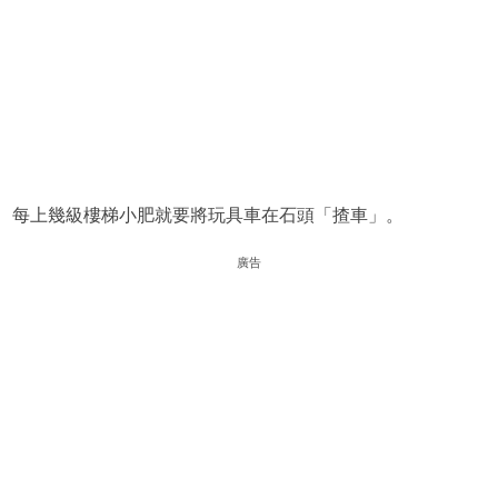
每上幾級樓梯小肥就要將玩具車在石頭「揸車」。
廣告