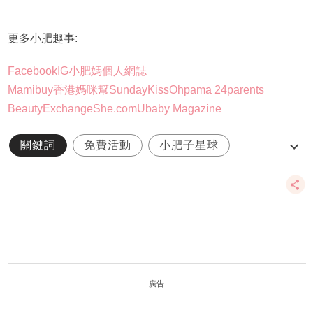
更多小肥趣事:
Facebook
IG
小肥媽個人網誌
Mamibuy
香港媽咪幫
SundayKiss
Ohpama 24parents
BeautyExchange
She.com
Ubaby Magazine
關鍵詞
免費活動
小肥子星球
湊仔
育兒
廣告