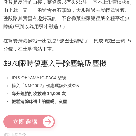
脊算是易行的山徑，整條路只有8.5公里，基本上沿着樓梯到
山上就一直走，沿途會有石頭陣，大步踏過去就輕鬆過渡。
整段路其實蠻有趣好玩的，不會像某些家樂徑般全程平坦無
障礙(平到以為用熨斗熨過！)
在筲箕灣港鐵站一出就是9號巴士總站了，集成9號巴士約15
分鐘，在土地灣站下車。
$978限時優惠入手除塵蟎吸塵機
IRIS OHYAMA IC-FAC4 型號
輸入「NMG002」優惠碼額外減$25
每分鐘拍打次數達 14,000 次
輕鬆清除床褥上的塵蟎、灰塵
立即選購
資料由客戶提供