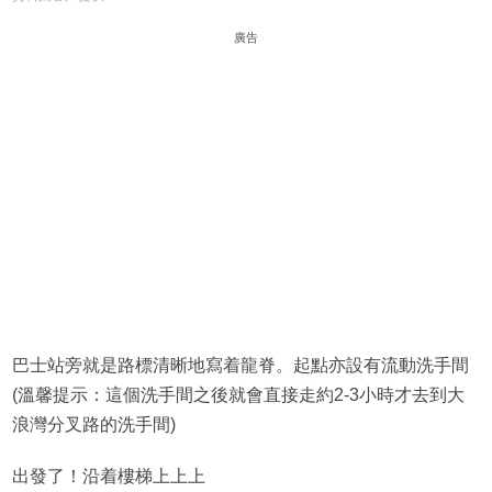
廣告
巴士站旁就是路標清晰地寫着龍脊。起點亦設有流動洗手間
(溫馨提示：這個洗手間之後就會直接走約2-3小時才去到大
浪灣分叉路的洗手間)
出發了！沿着樓梯上上上